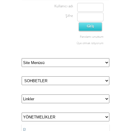
Kullanıcı adı
Şifre
Parolamı unuttum
Üye olmak istiyorum
R