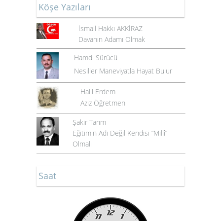
Köşe Yazıları
İsmail Hakkı AKKİRAZ
Davanın Adamı Olmak
Hamdi Sürücü
Nesiller Maneviyatla Hayat Bulur
Halil Erdem
Aziz Öğretmen
Şakir Tarım
Eğitimin Adı Değil Kendisi “Millî”
Olmalı
Saat