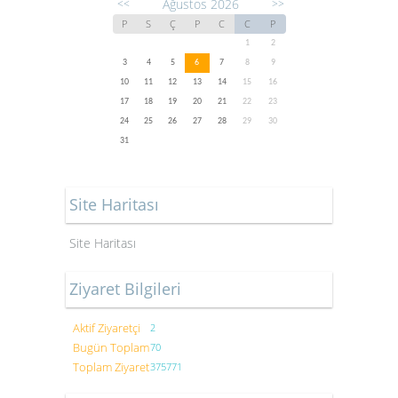
Ağustos 2026
<<
>>
P
S
Ç
P
C
C
P
1
2
3
4
5
6
7
8
9
10
11
12
13
14
15
16
17
18
19
20
21
22
23
24
25
26
27
28
29
30
31
Site Haritası
Site Haritası
Ziyaret Bilgileri
Aktif Ziyaretçi
2
Bugün Toplam
70
Toplam Ziyaret
375771