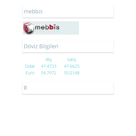
mebbis
Döviz Bilgileri
Alış
Satış
Dolar
47.4723
47.6625
Euro
54.7972
55.0168
R