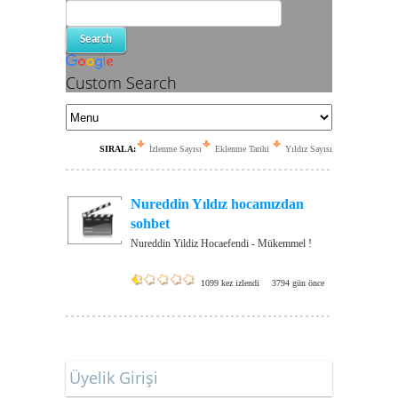
Custom Search
SIRALA:
İzlenme Sayısı
Eklenme Tarihi
Yıldız Sayısı
Nureddin Yıldız hocamızdan
sohbet
Nureddin Yildiz Hocaefendi - Mükemmel !
1099 kez izlendi
3794 gün önce
Üyelik Girişi