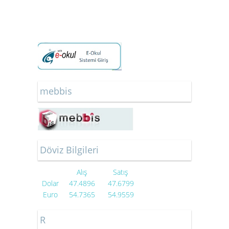
mebbis
Döviz Bilgileri
Alış
Satış
Dolar
47.4896
47.6799
Euro
54.7365
54.9559
R