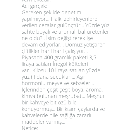
Acı gerçek:
Gereken şekilde denetim
yapılmıyor... Halkı zehirleyenlere
verilen cezalar gülünçtür... Yüzde yüz
sahte boyalı ve aromalı bal üretenler
ne oldu?.. İsim değiştirerek işe
devam ediyorlar... Domuz yetiştiren
çiftlikler harıl harıl çalışıyor...
Piyasada 400 gramlık paketi 3,5
liraya satılan İnegöl köfteleri
var...Kilosu 10 liraya satılan yüzde
yüz (!) dana sucukları... Aşırı
hormonlu meyve ve sebzeler...
İçlerinden çeşit çeşit boya, aroma,
kimya bulunan meşrubat... Meşhur
bir kahveye bit özü bile
konuyormuş... Bir kısım çaylarda ve
kahvelerde bile sağlığa zararlı
maddeler varmış...
Netice: