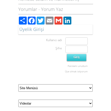
Yorumlar
-
Yorum Yaz
Paylaş
Facebook
Twitter
Email
Gmail
LinkedIn
Üyelik Girişi
Kullanıcı adı
Şifre
Parolamı unuttum
Üye olmak istiyorum