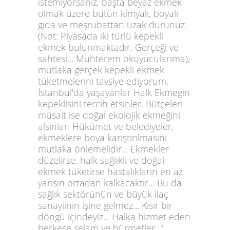
istemiyorsanız, başta beyaz ekmek
olmak üzere bütün kimyalı, boyalı
gıda ve meşrubattan uzak durunuz.
(Not: Piyasada iki türlü kepekli
ekmek bulunmaktadır. Gerçeği ve
sahtesi... Muhterem okuyucularıma),
mutlaka gerçek kepekli ekmek
tüketmelerini tavsiye ediyorum.
İstanbul'da yaşayanlar Halk Ekmeğin
kepeklisini tercih etsinler. Bütçeleri
müsait ise doğal ekolojik ekmeğini
alsınlar. Hükümet ve belediyeler,
ekmeklere boya karıştırılmasını
mutlaka önlemelidir... Ekmekler
düzelirse, halk sağlıklı ve doğal
ekmek tüketirse hastalıkların en az
yarısın ortadan kalkacaktır... Bu da
sağlık sektörünün ve büyük ilaç
sanayiinin işine gelmez... Kısır bir
döngü içindeyiz... Halka hizmet eden
herkese selam ve hürmetler...)