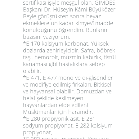
sertifikası işiyle meşgul olan, GİMDES
Başkanı Dr. Hüseyin Kâmi Büyüközer
Beyle görüştükten sonra beyaz
ekmeklere on kadar kimyevî madde
konulduğunu öğrendim. Bunların
bazısını yazıyorum:
*E 170 kalsiyum karbonat. Yüksek
dozlarda zehirleyicidir. Safra, böbrek
taşı, hemoroit, müzmin kabızlık, fistül
kanaması gibi hastalıklara sebep
olabilir.
*E 471, E 477 mono ve di-gliseridler
ve modifiye edilmiş fırkaları. Bitkisel
ve hayvansal olabilir. Domuzdan ve
helal şekilde kesilmeyen
hayvanlardan elde edileni
Müslümanlar için haramdır.
*E 280 propiyonik asit, E 281
sodyum propiyonat, E 282 kalsiyum
propiyonat,