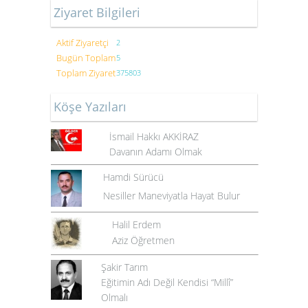
Ziyaret Bilgileri
Aktif Ziyaretçi
2
Bugün Toplam
5
Toplam Ziyaret
375803
Köşe Yazıları
İsmail Hakkı AKKİRAZ
Davanın Adamı Olmak
Hamdi Sürücü
Nesiller Maneviyatla Hayat Bulur
Halil Erdem
Aziz Öğretmen
Şakir Tarım
Eğitimin Adı Değil Kendisi “Millî”
Olmalı