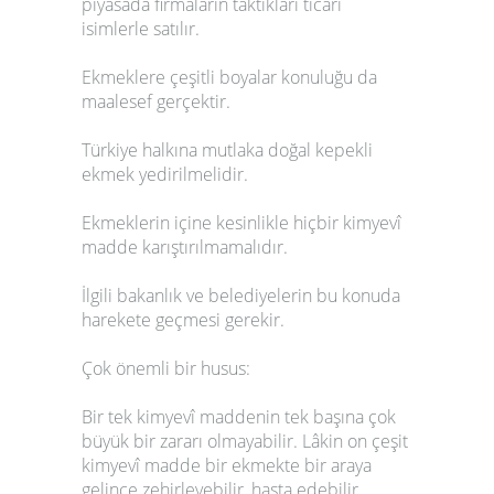
piyasada firmaların taktıkları ticarî
isimlerle satılır.
Ekmeklere çeşitli boyalar konuluğu da
maalesef gerçektir.
Türkiye halkına mutlaka doğal kepekli
ekmek yedirilmelidir.
Ekmeklerin içine kesinlikle hiçbir kimyevî
madde karıştırılmamalıdır.
İlgili bakanlık ve belediyelerin bu konuda
harekete geçmesi gerekir.
Çok önemli bir husus:
Bir tek kimyevî maddenin tek başına çok
büyük bir zararı olmayabilir. Lâkin on çeşit
kimyevî madde bir ekmekte bir araya
gelince zehirleyebilir, hasta edebilir.