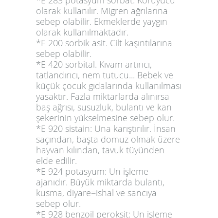
*E 283 potasyum sorbat. Koruyucu
olarak kullanılır. Migren ağrılarına
sebep olabilir. Ekmeklerde yaygın
olarak kullanılmaktadır.
*E 200 sorbik asit. Cilt kaşıntılarına
sebep olabilir.
*E 420 sorbital. Kıvam artırıcı,
tatlandırıcı, nem tutucu... Bebek ve
küçük çocuk gıdalarında kullanılması
yasaktır. Fazla miktarlarda alınırsa
baş ağrısı, susuzluk, bulantı ve kan
şekerinin yükselmesine sebep olur.
*E 920 sistain: Una karıştırılır. İnsan
saçından, başta domuz olmak üzere
hayvan kılından, tavuk tüyünden
elde edilir.
*E 924 potasyum: Un işleme
ajanıdır. Büyük miktarda bulantı,
kusma, diyare=ishal ve sancıya
sebep olur.
*E 928 benzoil peroksit: Un işleme