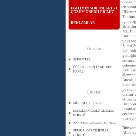
(insanla
en sonun
EĞİTİMİN SORUNLARI VE
Ülkemizd
ÇÖZÜM ÖNERİLERİMİZ
Toplum V
için yoğ
REKLAMLAR
aktarılm
MEB’in ç
Bütün bu
yolu seç
Suresi 2
Videolar
kalbinde
geldiğin
SOHBETLER
sevmez. 
cehennem
ÖĞ-DER DENİZLİ YOUTUBE
Kötülük 
KANALI
âleminde
Ancak, A
kendiler
yüzden z
Linkler
olalım’ 
etmemiş
MİLLİ ŞUUR DERGİSİ
Bir topl
insanlar
DENİZLİ ANADOLU GENÇLİK
cezasını
DERNEĞİ
materyal
ANADOLU GENÇLİK DERNEĞİ
Dünyacı
ŞUURLU ÖĞRETMENLER
Allah ka
DERNEĞİ