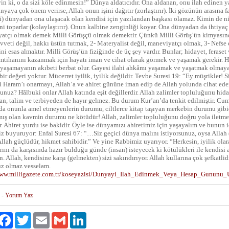
n ki, o da sizi köle edinmesin!” Dünya aldatıcıdır. Ona aldanan, onu ilah edinen
yaya çok önem verirse, Allah onun işini dağıtır (zorlaştırır). İki gözünün arasına f
) dünyadan ona ulaşacak olan kendisi için yazılandan başkası olamaz. Kimin de niy
ni toparlar (kolaylaştırır). Onun kalbine zenginliği koyar. Ona dünyadan da ihtiyaç
atçı olmak demek Milli Görüşçü olmak demektir. Çünkü Milli Görüş’ün kimyasında 
veti değil, hakkı üstün tutmak, 2- Materyalist değil, maneviyatçı olmak, 3- Nefse e
ini esas almaktır. Milli Görüş’ün fiziğinde de üç şey vardır. Bunlar; hidayet, feraset 
tihanını kazanmak için hayatı iman ve cihat olarak görmek ve yaşamak gerekir. Ha
yaşamayanın akıbeti berbat olur. Gayesi ilahi ahkâmı yaşamak ve yaşatmak olmaya
bir değeri yoktur. Mücerret iyilik, iyilik değildir. Tevbe Suresi 19: “Ey müşrikler! 
 Haram’ı onarmayı, Allah’a ve ahiret gününe iman edip de Allah yolunda cihat eden
unuz? Hâlbuki onlar Allah katında eşit değillerdir. Allah zalimler topluluğunu hid
, talim ve terbiyeden de hayır gelmez. Bu durum Kur’an’da tenkit edilmiştir. Cum
da onunla amel etmeyenlerin durumu, ciltlerce kitap taşıyan merkebin durumu gibidi
mış olan kavmin durumu ne kötüdür! Allah, zalimler topluluğunu doğru yola iletm
r. Ahiret yurdu ise bakidir. Öyle ise dünyamızı ahiretimiz için yaşayalım ve bunun 
 buyuruyor: Enfal Suresi 67: “…Siz geçici dünya malını istiyorsunuz, oysa Allah (
 Allah güçlüdür, hikmet sahibidir.” Ve yine Rabbimiz uyarıyor. “Herkesin, iyilik ola
rını da karşısında hazır bulduğu günde (insan) isteyecek ki kötülükleri ile kendisi
. Allah, kendisine karşı (gelmekten) sizi sakındırıyor. Allah kullarına çok şefkatlidi
üz olmaz vesselam.
www.milligazete.com.tr/koseyazisi/Dunyayi_Ilah_Edinmek_Veya_Hesap_Gunu
-
Yorum Yaz
ylaş
Facebook
Twitter
Email
Gmail
LinkedIn