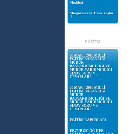
Maddesi
Margarinler ve Trans Yağlar
-1
EĞİTİM
20 MART 2016 MİLLİ
EĞİTİM BAKANLIĞI
MÜDÜR
BAŞYARDIMCILIĞI VE
MÜDÜR YARDIMCILIĞI
SINAV SORU VE
CEVAPLARI
20 MART 2016 MİLLİ
EĞİTİM BAKANLIĞI
MÜDÜR
BAŞYARDIMCILIĞI VE
MÜDÜR YARDIMCILIĞI
SINAV SORU VE
CEVAPLARI
EĞİTİM RAPORLARI
ERZURUM ÖĞ-DER