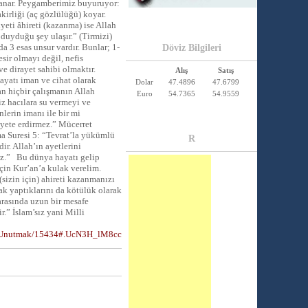
 yanar. Peygamberimiz buyuruyor:
akirliği (aç gözlülüğü) koyar.
eti âhireti (kazanma) ise Allah
 duyduğu şey ulaşır.” (Tirmizi)
3 esas unsur vardır. Bunlar; 1-
Döviz Bilgileri
sir olmayı değil, nefis
ve dirayet sahibi olmaktır.
Alış
Satış
yatı iman ve cihat olarak
Dolar
47.4896
47.6799
n hiçbir çalışmanın Allah
Euro
54.7365
54.9559
Siz hacılara su vermeyi ve
lerin imanı ile bir mi
ayete erdirmez.” Mücerret
a Suresi 5: “Tevrat’la yükümlü
R
r. Allah’ın ayetlerini
ez.” Bu dünya hayatı gelip
için Kur’an’a kulak verelim.
sizin için) ahireti kazanmanızı
rak yaptıklarını da kötülük olarak
 arasında uzun bir mesafe
r.” İslam’sız yani Milli
nu_Unutmak/15434#.UcN3H_lM8cc