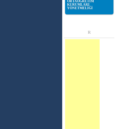
ORTAÖĞRETİM
KURUMLARI
YÖNETMELİĞİ
R