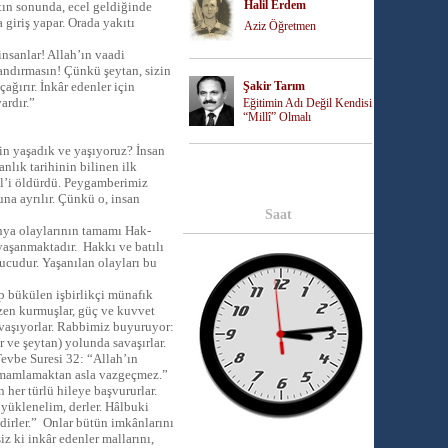
Halil Erdem
atın sonunda, ecel geldiğinde
a giriş yapar. Orada yakıtı
Aziz Öğretmen
insanlar! Allah’ın vaadi
kandırmasın! Çünkü şeytan, sizin
ağırır. İnkâr edenler için
Şakir Tarım
ardır.”
Eğitimin Adı Değil Kendisi
“Millî” Olmalı
in yaşadık ve yaşıyoruz? İnsan
anlık tarihinin bilinen ilk
bil’i öldürdü. Peygamberimiz
na ayrılır. Çünkü o, insan
Saat
nya olaylarının tamamı Hak-
yaşanmaktadır. Hakkı ve batılı
nucudur. Yaşanılan olayları bu
p bükülen işbirlikçi münafık
üzen kurmuşlar, güç ve kuvvet
avaşıyorlar. Rabbimiz buyuruyor:
r ve şeytan) yolunda savaşırlar.
Tevbe Suresi 32: “Allah’ın
 tamamlamaktan asla vazgeçmez.”
 her türlü hileye başvururlar.
 yüklenelim, derler. Hâlbuki
edirler.” Onlar bütün imkânlarını
z ki inkâr edenler mallarını,