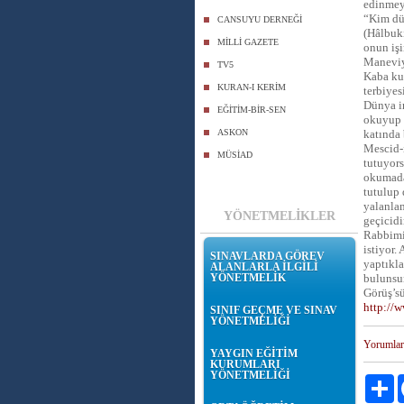
edinmeyi
“Kim dün
CANSUYU DERNEĞİ
(Hâlbuki
MİLLİ GAZETE
onun işi
Maneviy
TV5
Kaba kuv
KURAN-I KERİM
terbiyes
Dünya im
EĞİTİM-BİR-SEN
okuyup 
ASKON
katında 
Mescid-i
MÜSİAD
tutuyors
okumadan
tutulup 
yalanla
YÖNETMELİKLER
geçicidi
Rabbimiz
istiyor.
SINAVLARDA GÖREV
yaptıkla
ALANLARLA İLGİLİ
YÖNETMELİK
bulunsun
Görüş’s
http://
SINIF GEÇME VE SINAV
YÖNETMELİĞİ
Yorumlar
YAYGIN EĞİTİM
KURUMLARI
YÖNETMELİĞİ
Pa