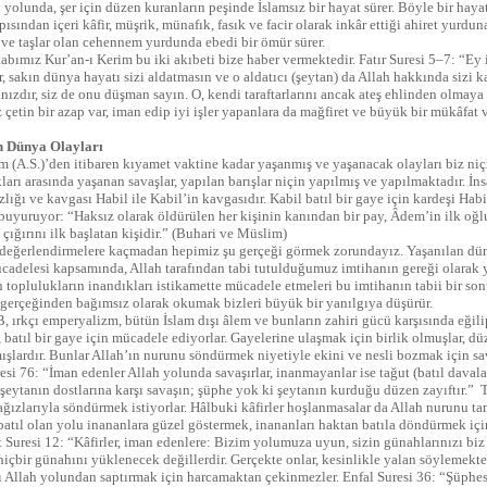
 yolunda, şer için düzen kuranların peşinde İslamsız bir hayat sürer. Böyle bir hay
ısından içeri kâfir, müşrik, münafık, fasık ve facir olarak inkâr ettiği ahiret yurdun
 ve taşlar olan cehennem yurdunda ebedi bir ömür sürer.
abımız Kur’an-ı Kerim bu iki akıbeti bize haber vermektedir. Fatır Suresi 5–7: “Ey 
r, sakın dünya hayatı sizi aldatmasın ve o aldatıcı (şeytan) da Allah hakkında sizi 
ızdır, siz de onu düşman sayın. O, kendi taraftarlarını ancak ateş ehlinden olmaya ç
 çetin bir azap var, iman edip iyi işler yapanlara da mağfiret ve büyük bir mükâfat v
 Dünya Olayları
 (A.S.)’den itibaren kıyamet vaktine kadar yaşanmış ve yaşanacak olayları biz niç
ları arasında yaşanan savaşlar, yapılan barışlar niçin yapılmış ve yapılmaktadır. İns
lığı ve kavgası Habil ile Kabil’in kavgasıdır. Kabil batıl bir gaye için kardeşi Ha
 buyuruyor: “Haksız olarak öldürülen her kişinin kanından bir pay, Âdem’in ilk oğlu
çığırını ilk başlatan kişidir.” (Buhari ve Müslim)
değerlendirmelere kaçmadan hepimiz şu gerçeği görmek zorundayız. Yaşanılan dü
cadelesi kapsamında, Allah tarafından tabi tutulduğumuz imtihanın gereği olarak 
n toplulukların inandıkları istikamette mücadele etmeleri bu imtihanın tabii bir so
 gerçeğinden bağımsız olarak okumak bizleri büyük bir yanılgıya düşürür.
 ırkçı emperyalizm, bütün İslam dışı âlem ve bunların zahiri gücü karşısında eğili
, batıl bir gaye için mücadele ediyorlar. Gayelerine ulaşmak için birlik olmuşlar, d
ışlardır. Bunlar Allah’ın nurunu söndürmek niyetiyle ekini ve nesli bozmak için s
esi 76: “İman edenler Allah yolunda savaşırlar, inanmayanlar ise tağut (batıl davala
şeytanın dostlarına karşı savaşın; şüphe yok ki şeytanın kurduğu düzen zayıftır.” 
ağızlarıyla söndürmek istiyorlar. Hâlbuki kâfirler hoşlanmasalar da Allah nurunu
batıl olan yolu inananlara güzel göstermek, inananları haktan batıla döndürmek için
Suresi 12: “Kâfirler, iman edenlere: Bizim yolumuza uyun, sizin günahlarınızı biz
hiçbir günahını yüklenecek değillerdir. Gerçekte onlar, kesinlikle yalan söylemekt
ı Allah yolundan saptırmak için harcamaktan çekinmezler. Enfal Suresi 36: “Şüphesi