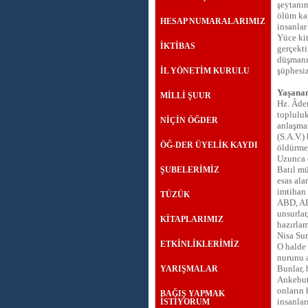
şeytanın
ölüm kap
HESAP NUMARALARIMIZ
insanlar
Yüce kit
İKTİBAS
gerçekti
düşmanın
şüphesiz
İL YÖNETİM KURULU
Yaşanan
MİLLİ ŞUUR
Hz. Âdem
topluluk
NİÇİN ÖĞDER
anlaşmaz
(S.A.V.)
ÖĞ-DER ÜYELİK KAYDI
öldürme 
Uzunca 
Batıl mü
ŞUBELERİMİZ
esas ala
imtihan
TÜZÜK
ABD, AB,
unsurlar
KİTAPLARIMIZ
hazırlam
Nisa Sur
ETKİNLİKLERİMİZ
O halde 
nurunu 
Bunlar, 
YARIŞMALAR
Ankebut 
onların 
BAĞIŞ YAPMAK
insanlar
İSTİYORUM