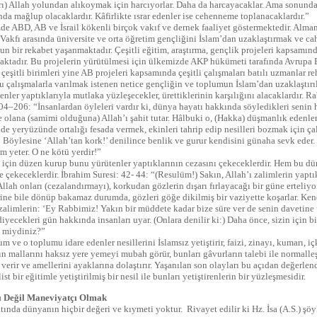
rı) Allah yolundan alıkoymak için harcıyorlar. Daha da harcayacaklar. Ama sonunda 
da mağlup olacaklardır. Kâfirlikte ısrar edenler ise cehenneme toplanacaklardır.”
e ABD, AB ve İsrail kökenli birçok vakıf ve dernek faaliyet göstermektedir. Alman 
akfı arasında üniversite ve orta öğretim gençliğini İslam’dan uzaklaştırmak ve c
un bir rekabet yaşanmaktadır. Çeşitli eğitim, araştırma, gençlik projeleri kapsamınd
aktadır. Bu projelerin yürütülmesi için ülkemizde AKP hükümeti tarafında Avrupa B
eşitli birimleri yine AB projeleri kapsamında çeşitli çalışmaları batılı uzmanlar r
 çalışmalarla varılmak istenen netice gençliğin ve toplumun İslam’dan uzaklaştırıl
enler yaptıklarıyla mutlaka yüzleşecekler, ürettiklerinin karşılığını alacaklardır.
04–206: “İnsanlardan öyleleri vardır ki, dünya hayatı hakkında söyledikleri senin h
 olana (samimi olduğuna) Allah’ı şahit tutar. Hâlbuki o, (Hakka) düşmanlık edenler
de yeryüzünde ortalığı fesada vermek, ekinleri tahrip edip nesilleri bozmak için ça
Böylesine ‘Allah’tan kork!’ denilince benlik ve gurur kendisini günaha sevk eder.
 yeter. O ne kötü yerdir!”
için düzen kurup bunu yürütenler yaptıklarının cezasını çekeceklerdir. Hem bu dü
 çekeceklerdir. İbrahim Suresi: 42- 44: “(Resulüm!) Sakın, Allah’ı zalimlerin yapt
llah onları (cezalandırmayı), korkudan gözlerin dışarı fırlayacağı bir güne erteliyo
ine bile dönüp bakamaz durumda, gözleri göğe dikilmiş bir vaziyette koşarlar. Ken
alimlerin: ‘Ey Rabbimiz! Yakın bir müddete kadar bize süre ver de senin davetine
diyecekleri gün hakkında insanları uyar. (Onlara denilir ki:) Daha önce, sizin için 
 miydiniz?”
um ve o toplumu idare edenler nesillerini İslamsız yetiştirir, faizi, zinayı, kumarı, içk
ın mallarını haksız yere yemeyi mubah görür, bunları gâvurların talebi ile normalleş
 verir ve amellerini ayaklarına dolaştırır. Yaşanılan son olayları bu açıdan değerlen
ist bir eğitimle yetiştirilmiş bir nesil ile bunları yetiştirenlerin bir yüzleşmesidir.
 Değil Maneviyatçı Olmak
tında dünyanın hiçbir değeri ve kıymeti yoktur. Rivayet edilir ki Hz. İsa (A.S.) şö