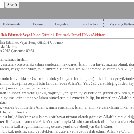
Hakkımızda
Forum
Dosyalar
Foto Galeri
Ziyaretçi Defteri
 İlah Edinmek Veya Hesap Gününü Unutmak İsmail Hakkı Akkiraz
İlah Edinmek Veya Hesap Gününü Unutmak
akkı Akkiraz
an 2013 Çarşamba 00:33
ahirrahmanirrahim;
 yaşatan, yöneten, iki cihan saadetinin tek çaresi İslam’ı bir hayat nizamı olarak 
 hamd, Peygamberimiz, muallimimiz, liderimiz Hz. Muhammed Mustafa (S.A.V.)’ya, 
rumlu bir varlıktır. Ona sorumluluk yükleyen, bunun gereği olarak onu yeryüzünde
en mi olacağının tespiti için imtihan eden Allah’tır. Yeryüzü yaratıldığı günden k
rak görevini yerine getirecektir.
llah’ın insanlara verdiği akıl, doğruyu yanlıştan, iyiyi kötüden, güzeli çirkinden, fa
 ayırma, cüz-i irade ve İslam nimetlerinin kıymetini bilip, bu nimetlerle Allah’ın
ktır.
e, verilen bu nimetleri Allah’ı, iman esaslarını, İslam’ı, emir ve yasaklarını inkâr i
 bir kul olmaktır.
 bir kul, Allah’ın rızası İslam’ı bir hayat nizamı olarak görür ve Allah’ın razı olduğ
rer. Bu hayatın sonunda Allah’ın yardımıyla Müslüman olarak ölüm kapısından ebe
 ve salih kullar için hazırlanmış cennet yurdunda ebediyen ömür sürer.
 bir kul, nefsini, arzu ve isteklerini, dünya ve hayatını ilah edinir, Allah ve O’nun r