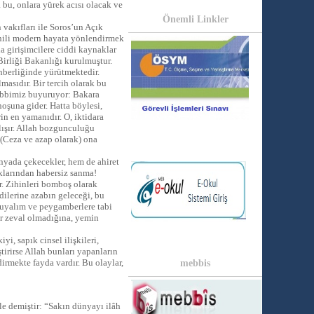
bu, onlara yürek acısı olacak ve
Önemli Linkler
vakıfları ile Soros’un Açık
ahili modern hayata yönlendirmek
a girişimcilere ciddi kaynaklar
irliği Bakanlığı kurulmuştur.
ehberliğinde yürütmektedir.
masıdır. Bir tercih olarak bu
 Rabbimiz buyuruyor: Bakara
oşuna gider. Hatta böylesi,
in en yamanıdır. O, iktidara
lışır. Allah bozgunculuğu
 (Ceza ve azap olarak) ona
nyada çekecekler, hem de ahiret
ıklarından habersiz sanma!
r. Zihinleri bomboş olarak
dilerine azabın geleceği, bu
 uyalım ve peygamberlere tabi
bir zeval olmadığına, yemin
iyi, sapık cinsel ilişkileri,
tirirse Allah bunları yapanların
dirmekte fayda vardır. Bu olaylar,
mebbis
yle demiştir: “Sakın dünyayı ilâh