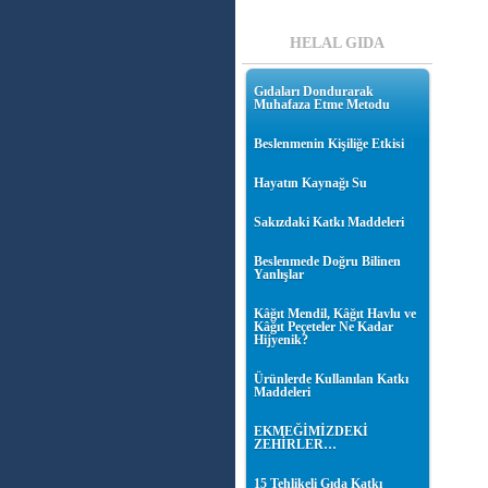
HELAL GIDA
Gıdaları Dondurarak
Muhafaza Etme Metodu
Beslenmenin Kişiliğe Etkisi
Hayatın Kaynağı Su
Sakızdaki Katkı Maddeleri
Beslenmede Doğru Bilinen
Yanlışlar
Kâğıt Mendil, Kâğıt Havlu ve
Kâğıt Peçeteler Ne Kadar
Hijyenik?
Ürünlerde Kullanılan Katkı
Maddeleri
EKMEĞİMİZDEKİ
ZEHİRLER…
15 Tehlikeli Gıda Katkı