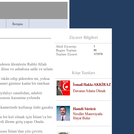
İletişim
Ziyaret Bilgileri
Aktif Ziyaretçi
1
Bugün Toplam
86
Toplam Ziyaret
375978
gönderen âlemlerin Rabbi Allah
âline ve ashabına salât ve selam
Köşe Yazıları
 iskân edip şükreden mi, yoksa
ıyamet gününe kadar bir imtihan
İsmail Hakkı AKKİRAZ
Davanın Adamı Olmak
ydalıyı zararlıdan, adaleti
 rızasını kazanma yolunda
stikametinde kullanıp ilahi gazaba
Hamdi Sürücü
Nesiller Maneviyatla
u bir kul olmak için İslam’ca bir
Hayat Bulur
di âleme giriş yapar. Orada
ızası İslam’dan yüz çevirir,