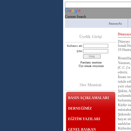
Custom Search
Anasayfa
Dünyayı
Üyelik Girişi
Dünyayı 
İsmail H
Kullanıcı adı
19 Hazir
Şifre
Bismill
Yaratan,
Parolamı unuttum
Üye olmak istiyorum
(C.C.)’a
ederiz.
İnsan so
inkâr ed
Site Menüsü
yeri ola
Şükür, A
zulümden
BASIN AÇIKLAMALARI
bulunma
Küfür is
DERNEĞİMİZ
müstahak
Şükreden
hayat sü
EĞİTİM YAZILARI
sadıklar
Küfreden
GENEL BAŞKAN