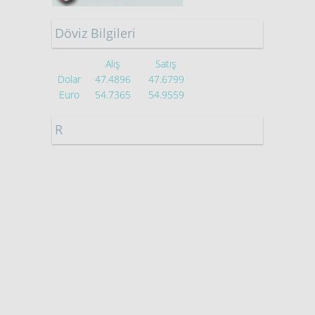
Döviz Bilgileri
Alış
Satış
Dolar
47.4896
47.6799
Euro
54.7365
54.9559
R