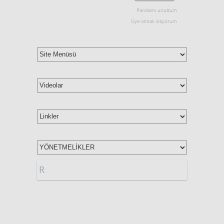
Parolamı unuttum
Üye olmak istiyorum
R