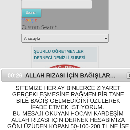
Custom Search
ŞUURLU ÖĞRETMENLER
DERNEĞİ DENİZLİ ŞUBESİ
00:26
ALLAH RIZASI İÇİN BAĞIŞLARINIZI BEKLİYORUZ
SİTEMİZE HER AY BİNLERCE ZİYARET
GERÇEKLEŞMESİNE RAĞMEN BİR TANE
BİLE BAĞIŞ GELMEDİĞİNİ ÜZÜLEREK
İFADE ETMEK İSTİYORUM.
BU MESAJI OKUYAN HOCAM KARDEŞİM
SADAKA VE BAĞIŞLARINIZI
ALLAH RIZASI İÇİN DERNEK HESABIMIZA
BEKLİYORUZ 1 TL BİLE OLSA!
GÖNLÜZÜDEN KOPAN 50-100-200 TL NE İSE