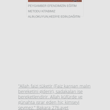
PEYGAMBER EFENDİMİZİN EĞİTİM
METODU KİTABIMIZ
ALIN,OKUYUN,HEDİYE EDİN,DAĞITIN
"Allah faizi tüketir (Faiz karışan malın
bereketini giderir), sadakaları ise
bereketlendirir. Allah küfürde ve
günahta ısrar eden hiç kimseyi
sevmez." Bakara 276.ayet