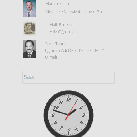
Hamdi Sürücü
Nesiller Maneviyatla Hayat Bulur
Halil Erdem
Aziz Öğretmen
Şakir Tarım
Eğitimin Adı Değil Kendisi “Millî”
Olmalı
Saat