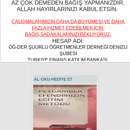
MİLLİ ŞUUR DERGİSİ
AZ ÇOK DEMEDEN BAĞIŞ YAPMANIZDIR.
ALLAH HAYIRLARINIZI KABUL ETSİN.
ÇALIŞMALARIMIZIN DAHA DA BÜYÜMESİ VE DAHA
FAZLA HİZMET EDEBİLMEK İÇİN
BAĞIŞ,SADAKALARINIZI BEKLİYORUZ.
HESAP ADI:
ÖĞ-DER ŞUURLU ÖĞRETMENLER DERNEĞİ DENİZLİ
ŞUBESİ
ABONE OLABİLİRSİNİZ.
TURKIYE FINANS KATILIM BANKASI
TR97 0020 6000 1201 6793 1600 01
AL-OKU-HEDİYE ET