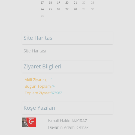
17
18
19
20
21
22
23
24
25
26
27
28
29
30
31
Site Haritası
Site Haritası
Ziyaret Bilgileri
Aktif Ziyaretçi
1
Bugün Toplam
74
Toplam Ziyaret
376067
Köşe Yazıları
İsmail Hakkı AKKİRAZ
Davanın Adamı Olmak