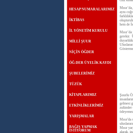
cılız kın
Mısır’da,
HESAP NUMARALARIMIZ
aynı coğr
farklılık
İKTİBAS
oluşturul
hem de İs
İL YÖNETİM KURULU
Mısır’da 
gerekir. 
duyarlılı
MİLLİ ŞUUR
Uluslarara
Göstermeli
NİÇİN ÖĞDER
ÖĞ-DER ÜYELİK KAYDI
ŞUBELERİMİZ
TÜZÜK
KİTAPLARIMIZ
Şuurlu Öğ
insanları
gelmesi g
ETKİNLİKLERİMİZ
zulümler 
ödeyemez
YARIŞMALAR
Mısır'da
uluslarar
BAĞIŞ YAPMAK
Mısır yar
İSTİYORUM
alarak, i