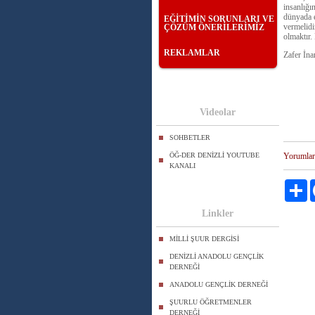
insanlığı
dünyada e
EĞİTİMİN SORUNLARI VE
vermelidi
ÇÖZÜM ÖNERİLERİMİZ
olmaktır.
REKLAMLAR
Zafer İna
Videolar
SOHBETLER
ÖĞ-DER DENİZLİ YOUTUBE
Yorumlar
KANALI
Pa
Linkler
MİLLİ ŞUUR DERGİSİ
DENİZLİ ANADOLU GENÇLİK
DERNEĞİ
ANADOLU GENÇLİK DERNEĞİ
ŞUURLU ÖĞRETMENLER
DERNEĞİ