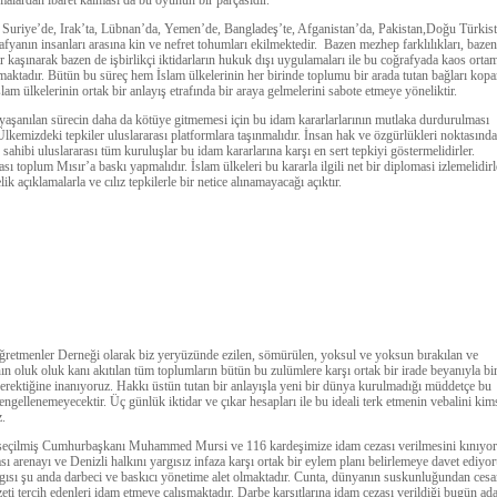
amalardan ibaret kalması da bu oyunun bir parçasıdır.
 Suriye’de, Irak’ta, Lübnan’da, Yemen’de, Bangladeş’te, Afganistan’da, Pakistan,Doğu Türkis
afyanın insanları arasına kin ve nefret tohumları ekilmektedir. Bazen mezhep farklılıkları, bazen
lar kaşınarak bazen de işbirlikçi iktidarların hukuk dışı uygulamaları ile bu coğrafyada kaos ortam
maktadır. Bütün bu süreç hem İslam ülkelerinin her birinde toplumu bir arada tutan bağları kop
lam ülkelerinin ortak bir anlayış etrafında bir araya gelmelerini sabote etmeye yöneliktir.
yaşanılan sürecin daha da kötüye gitmemesi için bu idam kararlarlarının mutlaka durdurulması
Ülkemizdeki tepkiler uluslararası platformlara taşınmalıdır. İnsan hak ve özgürlükleri noktasında
k sahibi uluslararası tüm kuruluşlar bu idam kararlarına karşı en sert tepkiyi göstermelidirler.
sı toplum Mısır’a baskı yapmalıdır. İslam ülkeleri bu kararla ilgili net bir diplomasi izlemelidirl
k açıklamalarla ve cılız tepkilerle bir netice alınamayacağı açıktır.
retmenler Derneği olarak biz yeryüzünde ezilen, sömürülen, yoksul ve yoksun bırakılan ve
nın oluk oluk kanı akıtılan tüm toplumların bütün bu zulümlere karşı ortak bir irade beyanıyla bi
erektiğine inanıyoruz. Hakkı üstün tutan bir anlayışla yeni bir dünya kurulmadığı müddetçe bu
engellenemeyecektir. Üç günlük iktidar ve çıkar hesapları ile bu ideali terk etmenin vebalini kim
.
 seçilmiş Cumhurbaşkanı Muhammed Mursi ve 116 kardeşimize idam cezası verilmesini kınıyor
ası arenayı ve Denizli halkını yargısız infaza karşı ortak bir eylem planı belirlemeye davet ediyor
gısı şu anda darbeci ve baskıcı yönetime alet olmaktadır. Cunta, dünyanın suskunluğundan cesa
zzeti tercih edenleri idam etmeye çalışmaktadır. Darbe karşıtlarına idam cezası verildiği bugün ada