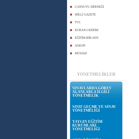
CANSUYU DERNEĞİ
MİLLİ GAZETE
TV5
KURAN-I KERİM
EĞİTİM-BİR-SEN
ASKON
MÜSİAD
YÖNETMELİKLER
SINAVLARDA GÖREV
ALANLARLA İLGİLİ
YÖNETMELİK
SINIF GEÇME VE SINAV
YÖNETMELİĞİ
YAYGIN EĞİTİM
KURUMLARI
YÖNETMELİĞİ