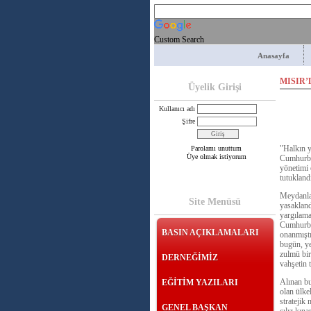
Custom Search
Anasayfa
MISIR’
Üyelik Girişi
Kullanıcı adı
Şifre
"Halkın y
Parolamı unuttum
Üye olmak istiyorum
Cumhurba
yönetimi 
tutukland
Meydanlar
Site Menüsü
yasakland
yargılama
Cumhurba
BASIN AÇIKLAMALARI
onanmıştı
bugün, ye
zulmü bir
DERNEĞİMİZ
vahşetin t
Alınan bu
EĞİTİM YAZILARI
olan ülke
stratejik
GENEL BAŞKAN