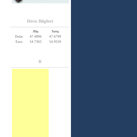
Döviz Bilgileri
Alış
Satış
Dolar
47.4896
47.6799
Euro
54.7365
54.9559
R