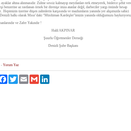
n ayaklar altına alınmasıdır. Zulme sessiz kalmayıp meydanları terk etmeyerek, binlerce şehit ver
şi benzerine az rastlanan örnek bir direnişe imza atanlar değil, darbeciler yargı önünde hesap
r.. Hepimizin üzerine düşen zalimlerin karşısında ve mazlumların yanında yer alışımızda sahici
 Denizli halkı olarak Mısır’daki “Müslüman Kardeşler”imizin yanında olduğumuzu haykırıyoru
nanlarındır ve Zafer Yakındır !
Halil AKPINAR
Şuurlu Öğretmenler Derneği
Denizli Şube Başkanı
-
Yorum Yaz
ylaş
Facebook
Twitter
Email
Gmail
LinkedIn