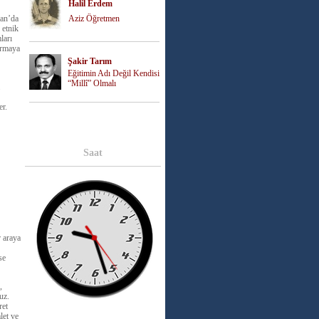
Halil Erdem
tan’da
Aziz Öğretmen
 etnik
ları
armaya
Şakir Tarım
Eğitimin Adı Değil Kendisi
“Millî” Olmalı
er.
Saat
r araya
se
,
uz.
ret
let ve