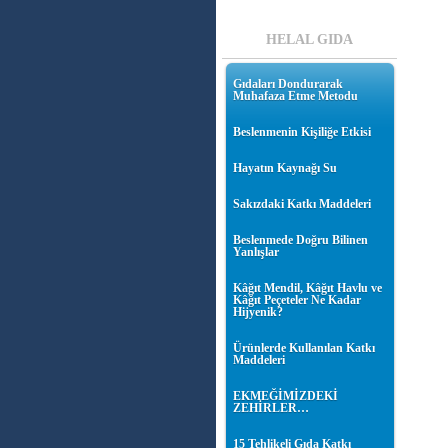
HELAL GIDA
Gıdaları Dondurarak
Muhafaza Etme Metodu
Beslenmenin Kişiliğe Etkisi
Hayatın Kaynağı Su
Sakızdaki Katkı Maddeleri
Beslenmede Doğru Bilinen
Yanlışlar
Kâğıt Mendil, Kâğıt Havlu ve
Kâğıt Peçeteler Ne Kadar
Hijyenik?
Ürünlerde Kullanılan Katkı
Maddeleri
EKMEĞİMİZDEKİ
ZEHİRLER…
15 Tehlikeli Gıda Katkı