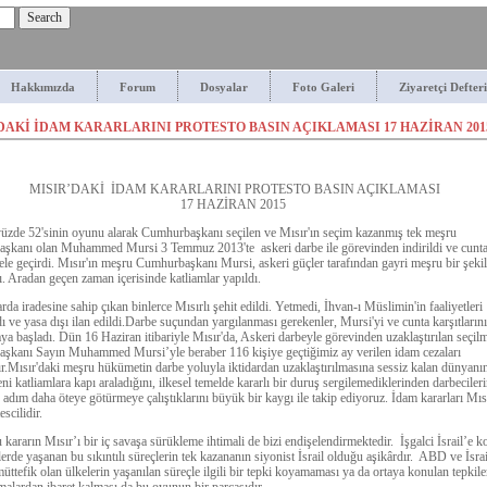
Hakkımızda
Forum
Dosyalar
Foto Galeri
Ziyaretçi Defteri
DAKİ İDAM KARARLARINI PROTESTO BASIN AÇIKLAMASI 17 HAZİRAN 201
MISIR’DAKİ İDAM KARARLARINI PROTESTO BASIN AÇIKLAMASI
17 HAZİRAN 2015
üzde 52'sinin oyunu alarak Cumhurbaşkanı seçilen ve Mısır'ın seçim kazanmış tek meşru
şkanı olan Muhammed Mursi 3 Temmuz 2013'te askeri darbe ile görevinden indirildi ve cunt
ele geçirdi. Mısır'ın meşru Cumhurbaşkanı Mursi, askeri güçler tarafından gayri meşru bir şeki
ı. Aradan geçen zaman içerisinde katliamlar yapıldı.
da iradesine sahip çıkan binlerce Mısırlı şehit edildi. Yetmedi, İhvan-ı Müslimin'in faaliyetleri
ı ve yasa dışı ilan edildi.Darbe suçundan yargılanması gerekenler, Mursi'yi ve cunta karşıtlarını
ya başladı. Dün 16 Haziran itibariyle Mısır'da, Askeri darbeyle görevinden uzaklaştırılan seçil
şkanı Sayın Muhammed Mursi’yle beraber 116 kişiye geçtiğimiz ay verilen idam cezaları
r.Mısır'daki meşru hükümetin darbe yoluyla iktidardan uzaklaştırılmasına sessiz kalan dünyanı
ni katliamlara kapı araladığını, ilkesel temelde kararlı bir duruş sergilemediklerinden darbeciler
 adım daha öteye götürmeye çalıştıklarını büyük bir kaygı ile takip ediyoruz. İdam kararları Mıs
escilidir.
 kararın Mısır’ı bir iç savaşa sürükleme ihtimali de bizi endişelendirmektedir. İşgalci İsrail’e 
lerde yaşanan bu sıkıntılı süreçlerin tek kazananın siyonist İsrail olduğu aşikârdır. ABD ve İsrail
 müttefik olan ülkelerin yaşanılan süreçle ilgili bir tepki koyamaması ya da ortaya konulan tepkile