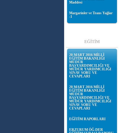
Maddesi
Margarinler ve Trans Yağlar
-1
EĞİTİM
20 MART 2016 MİLLİ
EĞİTİM BAKANLIĞI
MÜDÜR
BAŞYARDIMCILIĞI VE
MÜDÜR YARDIMCILIĞI
SINAV SORU VE
CEVAPLARI
20 MART 2016 MİLLİ
EĞİTİM BAKANLIĞI
MÜDÜR
BAŞYARDIMCILIĞI VE
MÜDÜR YARDIMCILIĞI
SINAV SORU VE
CEVAPLARI
EĞİTİM RAPORLARI
ERZURUM ÖĞ-DER