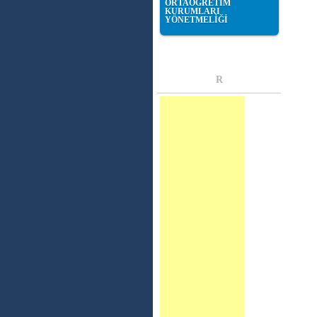
ORTAÖĞRETİM
KURUMLARI
YÖNETMELİĞİ
R