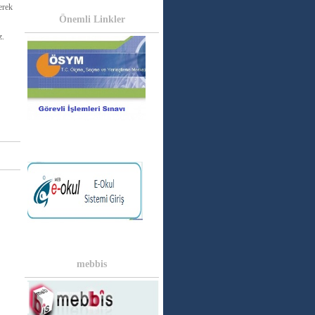
erek
Önemli Linkler
z.
mebbis