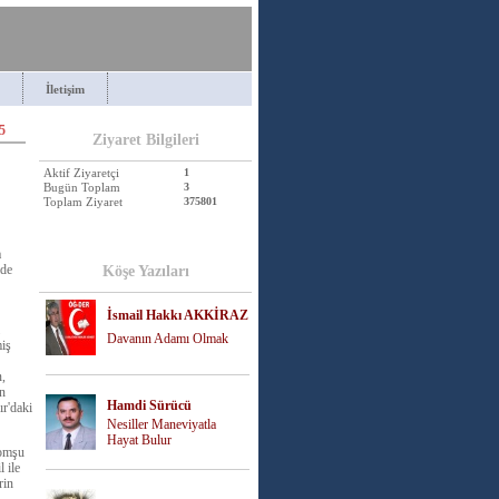
İletişim
5
Ziyaret Bilgileri
Aktif Ziyaretçi
1
Bugün Toplam
3
Toplam Ziyaret
375801
a
lde
Köşe Yazıları
İsmail Hakkı AKKİRAZ
Davanın Adamı Olmak
miş
n,
in
Hamdi Sürücü
ır'daki
Nesiller Maneviyatla
Hayat Bulur
komşu
 ile
rin