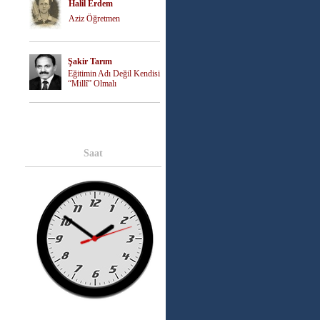
Halil Erdem
Aziz Öğretmen
Şakir Tarım
Eğitimin Adı Değil Kendisi
“Millî” Olmalı
Saat