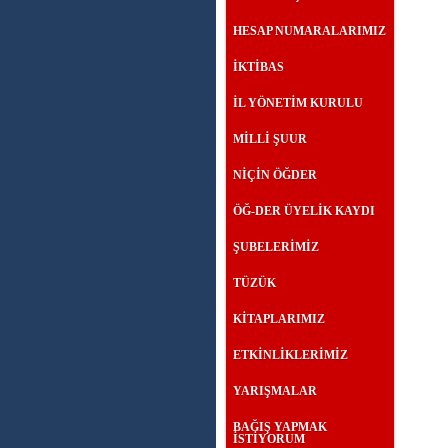
HESAP NUMARALARIMIZ
İKTİBAS
İL YÖNETİM KURULU
MİLLİ ŞUUR
NİÇİN ÖĞDER
ÖĞ-DER ÜYELİK KAYDI
ŞUBELERİMİZ
TÜZÜK
KİTAPLARIMIZ
ETKİNLİKLERİMİZ
YARIŞMALAR
BAĞIŞ YAPMAK
İSTİYORUM