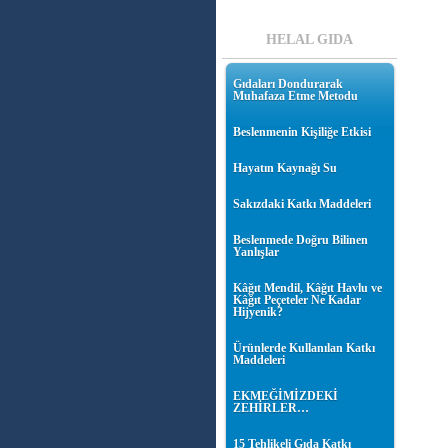
HELAL GIDA
Gıdaları Dondurarak
Muhafaza Etme Metodu
Beslenmenin Kişiliğe Etkisi
Hayatın Kaynağı Su
Sakızdaki Katkı Maddeleri
Beslenmede Doğru Bilinen
Yanlışlar
Kâğıt Mendil, Kâğıt Havlu ve
Kâğıt Peçeteler Ne Kadar
Hijyenik?
Ürünlerde Kullanılan Katkı
Maddeleri
EKMEĞİMİZDEKİ
ZEHİRLER…
15 Tehlikeli Gıda Katkı