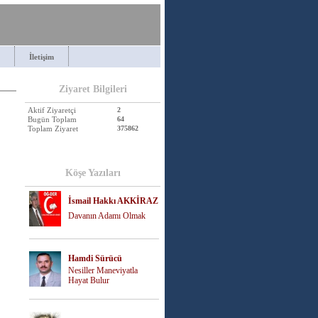
İletişim
Ziyaret Bilgileri
Aktif Ziyaretçi
2
Bugün Toplam
64
Toplam Ziyaret
375862
Köşe Yazıları
İsmail Hakkı AKKİRAZ
Davanın Adamı Olmak
Hamdi Sürücü
Nesiller Maneviyatla
Hayat Bulur