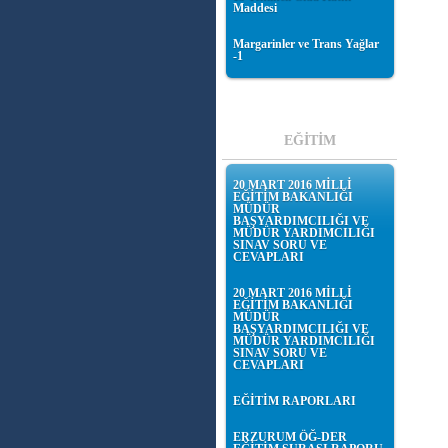
Maddesi
Margarinler ve Trans Yağlar
-1
EĞİTİM
20 MART 2016 MİLLİ
EĞİTİM BAKANLIĞI
MÜDÜR
BAŞYARDIMCILIĞI VE
MÜDÜR YARDIMCILIĞI
SINAV SORU VE
CEVAPLARI
20 MART 2016 MİLLİ
EĞİTİM BAKANLIĞI
MÜDÜR
BAŞYARDIMCILIĞI VE
MÜDÜR YARDIMCILIĞI
SINAV SORU VE
CEVAPLARI
EĞİTİM RAPORLARI
ERZURUM ÖĞ-DER