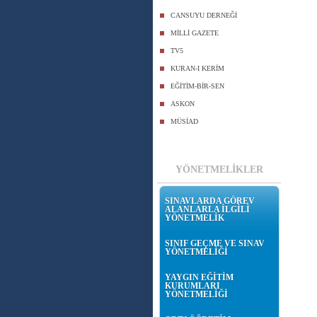
CANSUYU DERNEĞİ
MİLLİ GAZETE
TV5
KURAN-I KERİM
EĞİTİM-BİR-SEN
ASKON
MÜSİAD
YÖNETMELİKLER
SINAVLARDA GÖREV
ALANLARLA İLGİLİ
YÖNETMELİK
SINIF GEÇME VE SINAV
YÖNETMELİĞİ
YAYGIN EĞİTİM
KURUMLARI
YÖNETMELİĞİ