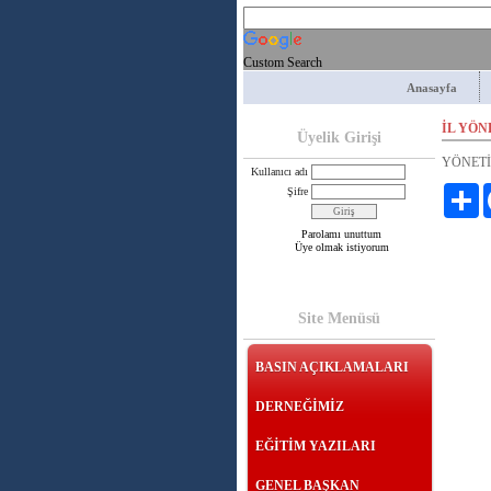
Custom Search
Anasayfa
İL YÖ
Üyelik Girişi
YÖNETİ
Kullanıcı adı
Pa
Şifre
Parolamı unuttum
Üye olmak istiyorum
Site Menüsü
BASIN AÇIKLAMALARI
DERNEĞİMİZ
EĞİTİM YAZILARI
GENEL BAŞKAN