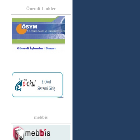
Önemli Linkler
mebbis