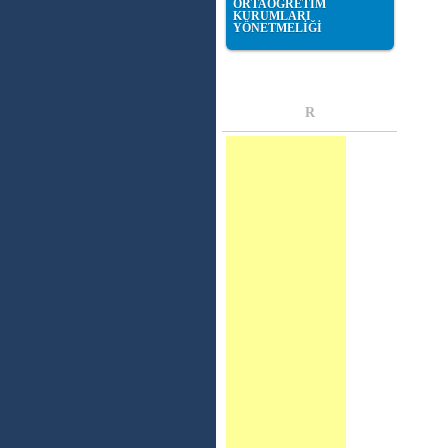
ORTAÖĞRETİM
KURUMLARI
YÖNETMELİĞİ
R