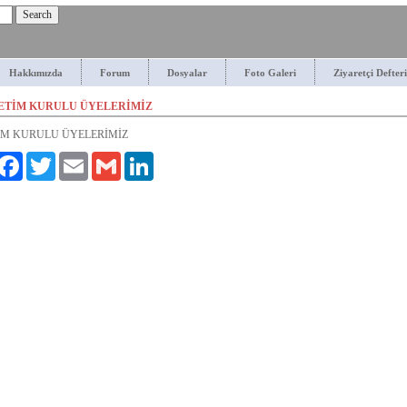
Hakkımızda
Forum
Dosyalar
Foto Galeri
Ziyaretçi Defteri
NETİM KURULU ÜYELERİMİZ
M KURULU ÜYELERİMİZ
ylaş
Facebook
Twitter
Email
Gmail
LinkedIn