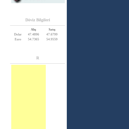
Döviz Bilgileri
Alış
Satış
Dolar
47.4896
47.6799
Euro
54.7365
54.9559
R