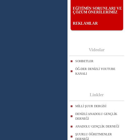
EĞİTİMİN SORUNLARI VE
ÇÖZÜM ÖNERİLERİMİZ
REKLAMLAR
Videolar
SOHBETLER
ÖĞ-DER DENİZLİ YOUTUBE
KANALI
Linkler
MİLLİ ŞUUR DERGİSİ
DENİZLİ ANADOLU GENÇLİK
DERNEĞİ
ANADOLU GENÇLİK DERNEĞİ
ŞUURLU ÖĞRETMENLER
DERNEĞİ