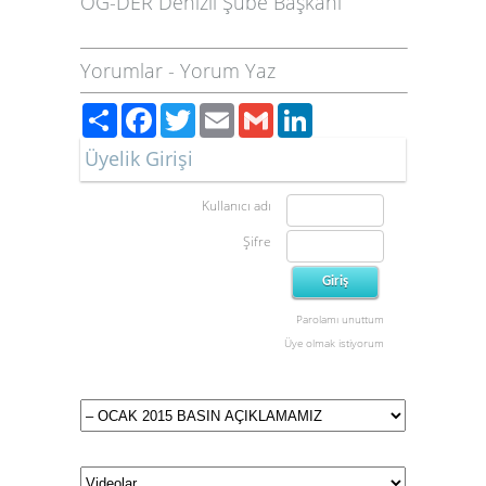
ÖĞ-DER Denizli Şube Başkanı
Yorumlar
-
Yorum Yaz
Paylaş
Facebook
Twitter
Email
Gmail
LinkedIn
Üyelik Girişi
Kullanıcı adı
Şifre
Parolamı unuttum
Üye olmak istiyorum