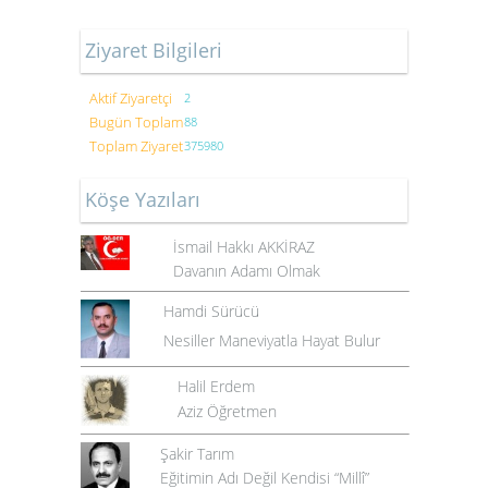
Ziyaret Bilgileri
Aktif Ziyaretçi
2
Bugün Toplam
88
Toplam Ziyaret
375980
Köşe Yazıları
İsmail Hakkı AKKİRAZ
Davanın Adamı Olmak
Hamdi Sürücü
Nesiller Maneviyatla Hayat Bulur
Halil Erdem
Aziz Öğretmen
Şakir Tarım
Eğitimin Adı Değil Kendisi “Millî”