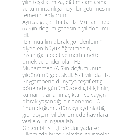
yılın teşkilatımıza, eğitim camiasına
ve tüm insanlığa hayırlar getirmesini
temenni ediyorum.
Ayrıca, geçen hafta Hz. Muhammed
(A.S)ın doğum gecesinin yıl dönümü
idi.
"Bir muallim olarak gönderildim"
diyen en büyük öğretmenin,
insanlığa adalet ve merhamette
örnek ve önder olan Hz.
Muhammed (A.S)ın doğumunun
yıldönümü gecesiydi. 571 yılında Hz.
Peygamberin dünyaya teşrif ettiği
dönemde günümüzdeki gibi içkinin,
kumarın, zinanın açıktan ve yaygın
olarak yaşandığı bir dönemdi. O
´nun doğumu dünyayı aydınlattığı
gibi doğum yıl dönümüde hayırlara
vesile olur inşaaallah.
Geçen bir yıl içinde dünyada ve
ülkemizde birçok olaylar, gelişmeler