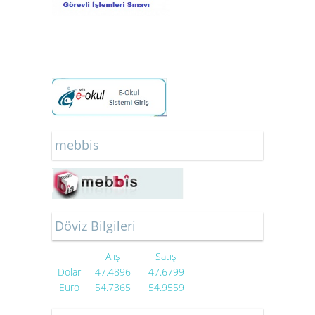
mebbis
Döviz Bilgileri
Alış
Satış
Dolar
47.4896
47.6799
Euro
54.7365
54.9559