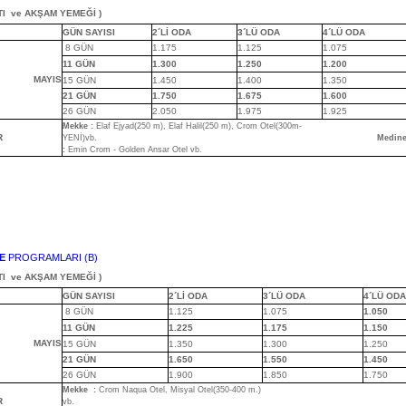
TI
ve AKŞAM YEMEĞİ )
GÜN SAYISI
2´Lİ ODA
3´LÜ ODA
4´LÜ ODA
8 GÜN
1.175
1.125
1.075
11 GÜN
1.300
1.250
1.200
MAYIS
15 GÜN
1.450
1.400
1.350
21 GÜN
1.750
1.675
1.600
26 GÜN
2.050
1.975
1.925
Mekke
:
Elaf Ejyad(250 m), Elaf Halil(250 m), Crom Otel(300m-
R
YENİ)vb.
Medin
:
Emin Crom - Golden Ansar Otel vb.
E
PROGRAMLARI (B)
TI
ve AKŞAM YEMEĞİ )
GÜN SAYISI
2´Lİ ODA
3´LÜ ODA
4´LÜ ODA
8 GÜN
1.125
1.075
1.050
11 GÜN
1.225
1.175
1.150
MAYIS
15 GÜN
1.350
1.300
1.250
21 GÜN
1.650
1.550
1.450
26 GÜN
1.900
1.850
1.750
Mekke
:
Crom Naqua Otel, Misyal Otel(350-400 m.)
R
vb.