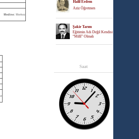
Halil Erdem
Aziz Öğretmen
Medine:
Merkez
Şakir Tarım
Eğitimin Adı Değil Kendisi
“Millî” Olmalı
Saat
ez