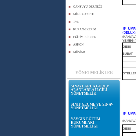
CANSUYU DERNEĞİ
MİLLİ GAZETE
TV5
5*
UMR
KURAN-I KERİM
(DELUX)
(KAHVAL
EĞİTİM-BİR-SEN
YEMEĞİ 
ASKON
GİDİŞ
MÜSİAD
ŞUBAT
YÖNETMELİKLER
OTELLE
SINAVLARDA GÖREV
ALANLARLA İLGİLİ
YÖNETMELİK
SINIF GEÇME VE SINAV
YÖNETMELİĞİ
5*
UMR
YAYGIN EĞİTİM
(KAHVAL
KURUMLARI
YÖNETMELİĞİ
GİDİŞ