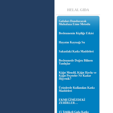
HELAL GIDA
Gıdaları Dondurarak
Muhafaza Etme Metodu
Beslenmenin Kişiliğe Etkisi
Hayatın Kaynağı Su
Sakızdaki Katkı Maddeleri
Beslenmede Doğru Bilinen
Yanlışlar
Kâğıt Mendil, Kâğıt Havlu ve
Kâğıt Peçeteler Ne Kadar
Hijyenik?
Ürünlerde Kullanılan Katkı
Maddeleri
EKMEĞİMİZDEKİ
ZEHİRLER…
15 Tehlikeli Gıda Katkı