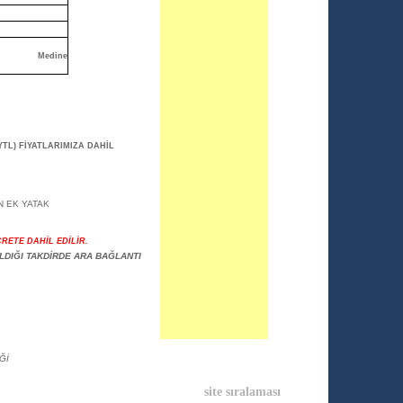
Medine
 YTL) FİYATLARIMIZA DAHİL
N EK YATAK
CRETE DAHİL EDİLİR.
PILDIĞI TAKDİRDE ARA BAĞLANTI
Ğİ
site sıralaması