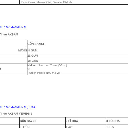
:
Emin Crom, Manara Otel, Senabel Otel vb.
E
PROGRAMLARI
TI
ve AKŞAM
)
GÜN SAYISI
MAYIS
8 GÜN
11 GÜN
15 GÜN
Mekke
:
Zemzem Tower (50 m.)
R
vb.
:
Green Palace (100 m.) vb.
E
PROGRAMLARI (LUX)
TI
ve AKŞAM YEMEĞİ )
GÜN SAYISI
2´Lİ ODA
3´LÜ ODA
8 GÜN
1.425
1.325