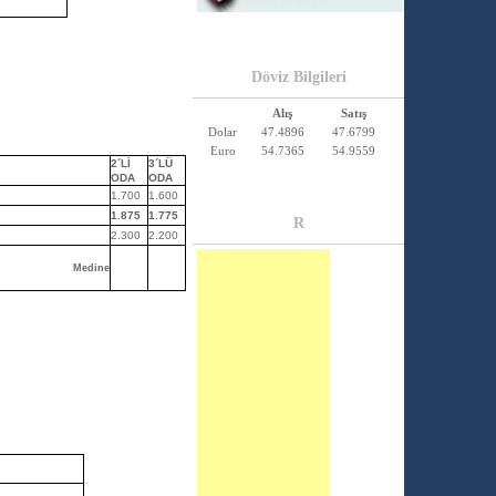
Döviz Bilgileri
Alış
Satış
Dolar
47.4896
47.6799
Euro
54.7365
54.9559
2´Lİ
3´LÜ
ODA
ODA
1.700
1.600
1.875
1.775
R
2.300
2.200
Medine