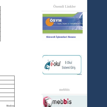
Önemli Linkler
e
mebbis
Medine