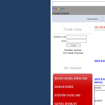
Custom Search
Anasayfa
ÖĞ-DER 
Üyelik Girişi
Kullanıcı adı
Şifre
Parolamı unuttum
Üye olmak istiyorum
2013 İL
Site Menüsü
BASIN AÇIKLAMALARI
2013 İL
MAYIS)
DERNEĞİMİZ
GİDİŞ
EĞİTİM YAZILARI
ŞUBAT
GENEL BAŞKAN