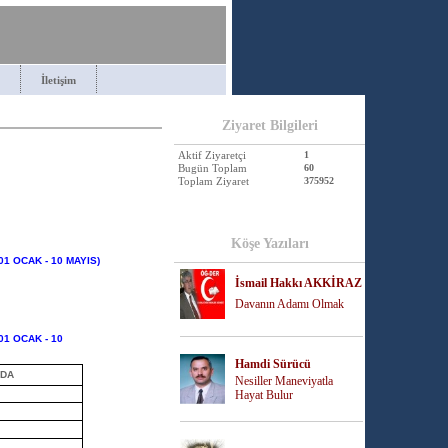
İletişim
Ziyaret Bilgileri
Aktif Ziyaretçi
1
Bugün Toplam
60
Toplam Ziyaret
375952
Köşe Yazıları
(01 OCAK - 10 MAYIS)
İsmail Hakkı AKKİRAZ
Davanın Adamı Olmak
(01 OCAK - 10
Hamdi Sürücü
ODA
Nesiller Maneviyatla
Hayat Bulur