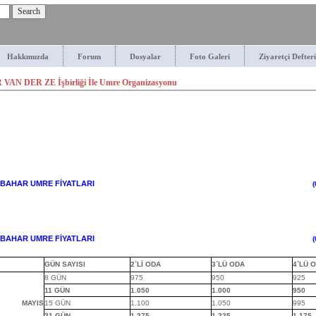
Hakkımızda
Forum
Dosyalar
Foto Galeri
Ziyaretçi Defteri
VAN DER ZE İşbirliği İle Umre Organizasyonu
KBAHAR UMRE FİYATLARI
KBAHAR UMRE FİYATLARI
GÜN SAYISI
2´Lİ ODA
3´LÜ ODA
4´LÜ 
8 GÜN
975
950
925
11 GÜN
1.050
1.000
950
MAYIS
15 GÜN
1.100
1.050
995
21 GÜN
1.275
1.225
1.175