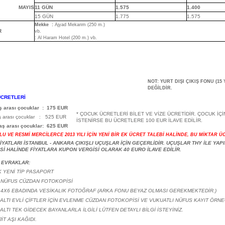
MAYIS
11 GÜN
1.575
1.400
15 GÜN
1.775
1.575
Mekke
:
Ajyad Mekarim (250 m.)
R
vb.
:
Al Haram Hotel (200 m.) vb.
NOT: YURT DIŞI ÇIKIŞ FONU (15
DEĞİLDİR.
CRETLERİ
aş arası çocuklar
:
175 EUR
* ÇOCUK ÜCRETLERİ BİLET VE VİZE ÜCRETİDİR. ÇOCUK İÇİ
ş arası çocuklar
:
525 EUR
İSTENİRSE BU ÜCRETLERE 100 EUR İLAVE EDİLİR.
yaş arası çocuklar:
625 EUR
LU VE RESMİ MERCİLERCE 2013 YILI İÇİN YENİ BİR EK ÜCRET TALEBİ HALİNDE, BU MİKTAR Ü
FİYATLARI İSTANBUL - ANKARA ÇIKIŞLI UÇUŞLAR İÇİN GEÇERLİDİR. UÇUŞLAR THY İLE YA
Sİ HALİNDE FİYATLARA KUPON VERGİSİ OLARAK 40 EURO İLAVE EDİLİR.
 EVRAKLAR:
IK YENİ TİP PASAPORT
T NÜFUS CÜZDAN FOTOKOPİSİ
T 4X6 EBADINDA VESİKALIK FOTOĞRAF (ARKA FONU BEYAZ OLMASI GEREKMEKTEDİR.)
Ş ALTI EVLİ ÇİFTLER İÇİN EVLENME CÜZDAN FOTOKOPİSİ VE VUKUATLI NÜFUS KAYIT ÖRNE
 ALTI TEK GİDECEK BAYANLARLA İLGİLİ LÜTFEN DETAYLI BİLGİ İSTEYİNİZ.
İT AŞI KAĞIDI.