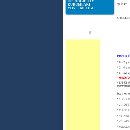
ORTAÖĞRETİM
KURUMLARI
ŞUBAT
YÖNETMELİĞİ
OTELLE
R
ÇOCUK Ü
* 0 - 2 y
* 2 - 6 ya
* 6 - 12 
* HAVAYO
* LİSTE 
İSTENME
İSTENEN
* 1 YILL
* 1 ADE
* 2 ADE
* 45 YA
* 45 YAŞ
* MENENJ