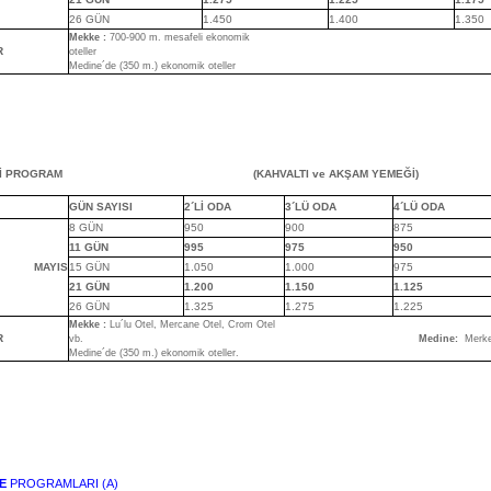
26 GÜN
1.450
1.400
1.350
Mekke :
700-900 m. mesafeli ekonomik
R
oteller
Medine´de (350 m.) ekonomik oteller
İ PROGRAM
(KAHVALTI ve AKŞAM YEMEĞİ)
GÜN SAYISI
2´Lİ ODA
3´LÜ ODA
4´LÜ ODA
8 GÜN
950
900
875
11 GÜN
995
975
950
MAYIS
15 GÜN
1.050
1.000
975
21 GÜN
1.200
1.150
1.125
26 GÜN
1.325
1.275
1.225
Mekke :
Lu´lu Otel, Mercane Otel, Crom Otel
R
vb.
Medine:
Merk
Medine´de (350 m.) ekonomik oteller.
E
PROGRAMLARI (A)