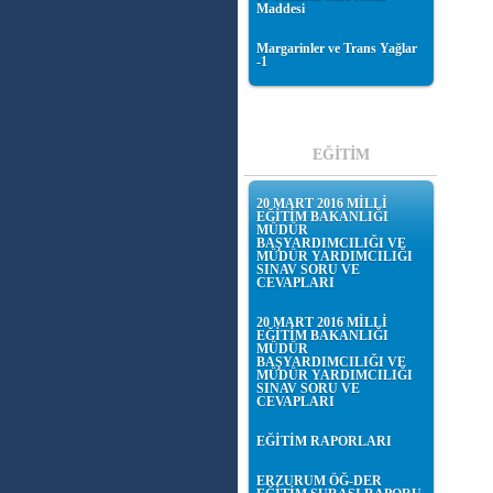
Maddesi
Margarinler ve Trans Yağlar
-1
EĞİTİM
20 MART 2016 MİLLİ
EĞİTİM BAKANLIĞI
MÜDÜR
BAŞYARDIMCILIĞI VE
MÜDÜR YARDIMCILIĞI
SINAV SORU VE
CEVAPLARI
20 MART 2016 MİLLİ
EĞİTİM BAKANLIĞI
MÜDÜR
BAŞYARDIMCILIĞI VE
MÜDÜR YARDIMCILIĞI
SINAV SORU VE
CEVAPLARI
EĞİTİM RAPORLARI
ERZURUM ÖĞ-DER