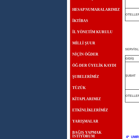
HESAP NUMARALARIMIZ
OTELLE
İKTİBAS
İL YÖNETİM KURULU
MİLLİ ŞUUR
SERVİSL
NİÇİN ÖĞDER
GİDİŞ
ÖĞ-DER ÜYELİK KAYDI
ŞUBAT
ŞUBELERİMİZ
TÜZÜK
OTELLE
KİTAPLARIMIZ
ETKİNLİKLERİMİZ
YARIŞMALAR
BAĞIŞ YAPMAK
İSTİYORUM
4*
UMR