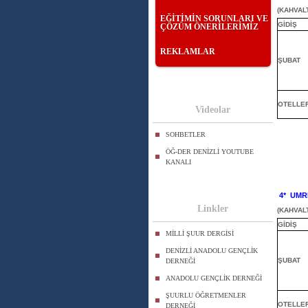
(KAHVAL
EĞİTİMİN SORUNLARI VE
GİDİŞ
ÇÖZÜM ÖNERİLERİMİZ
REKLAMLAR
ŞUBAT
OTELLE
Videolar
SOHBETLER
ÖĞ-DER DENİZLİ YOUTUBE
KANALI
4*
UMR
Linkler
(KAHVAL
GİDİŞ
MİLLİ ŞUUR DERGİSİ
DENİZLİ ANADOLU GENÇLİK
ŞUBAT
DERNEĞİ
ANADOLU GENÇLİK DERNEĞİ
ŞUURLU ÖĞRETMENLER
OTELLE
DERNEĞİ