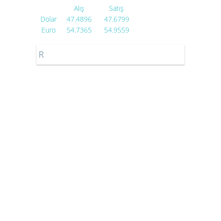
Alış
Satış
Dolar
47.4896
47.6799
Euro
54.7365
54.9559
R