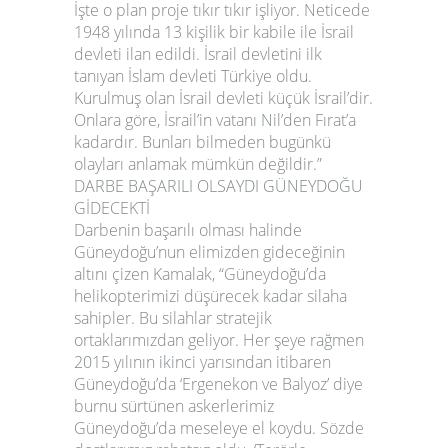
İşte o plan proje tıkır tıkır işliyor. Neticede
1948 yılında 13 kişilik bir kabile ile İsrail
devleti ilan edildi. İsrail devletini ilk
tanıyan İslam devleti Türkiye oldu.
Kurulmuş olan İsrail devleti küçük İsrail’dir.
Onlara göre, İsrail’in vatanı Nil’den Fırat’a
kadardır. Bunları bilmeden bugünkü
olayları anlamak mümkün değildir.”
DARBE BAŞARILI OLSAYDI GÜNEYDOĞU
GİDECEKTİ
Darbenin başarılı olması halinde
Güneydoğu’nun elimizden gideceğinin
altını çizen Kamalak, “Güneydoğu’da
helikopterimizi düşürecek kadar silaha
sahipler. Bu silahlar stratejik
ortaklarımızdan geliyor. Her şeye rağmen
2015 yılının ikinci yarısından itibaren
Güneydoğu’da ‘Ergenekon ve Balyoz’ diye
burnu sürtünen askerlerimiz
Güneydoğu’da meseleye el koydu. Sözde