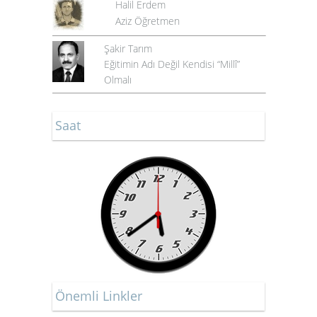
Halil Erdem
Aziz Öğretmen
Şakir Tarım
Eğitimin Adı Değil Kendisi “Millî”
Olmalı
Saat
Önemli Linkler