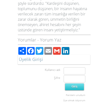
şöyle sürdürdü: "Kardeşini düşünen,
toplumunu düşünen, bir insanın hayatına
verilecek zararı tüm insanlığa verilen bir
zarar olarak gören, ümmetin birliğini
önemseyen, ahiret hesabını her şeyin
üstünde gören insanı yetiştirmeliyiz."
Yorumlar
-
Yorum Yaz
Paylaş
Facebook
Twitter
Email
Gmail
LinkedIn
Üyelik Girişi
Kullanıcı adı
Şifre
Parolamı unuttum
Üye olmak istiyorum