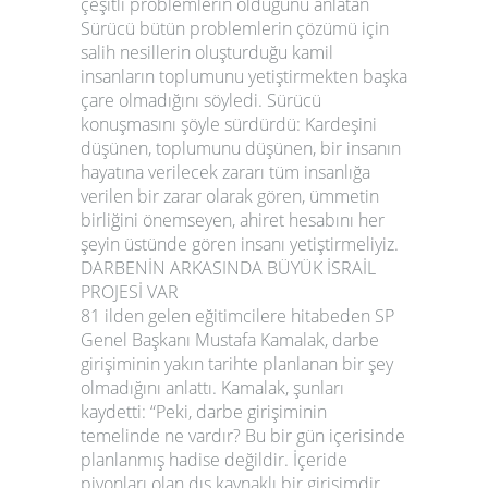
çeşitli problemlerin olduğunu anlatan
Sürücü bütün problemlerin çözümü için
salih nesillerin oluşturduğu kamil
insanların toplumunu yetiştirmekten başka
çare olmadığını söyledi. Sürücü
konuşmasını şöyle sürdürdü: Kardeşini
düşünen, toplumunu düşünen, bir insanın
hayatına verilecek zararı tüm insanlığa
verilen bir zarar olarak gören, ümmetin
birliğini önemseyen, ahiret hesabını her
şeyin üstünde gören insanı yetiştirmeliyiz.
DARBENİN ARKASINDA BÜYÜK İSRAİL
PROJESİ VAR
81 ilden gelen eğitimcilere hitabeden SP
Genel Başkanı Mustafa Kamalak, darbe
girişiminin yakın tarihte planlanan bir şey
olmadığını anlattı. Kamalak, şunları
kaydetti: “Peki, darbe girişiminin
temelinde ne vardır? Bu bir gün içerisinde
planlanmış hadise değildir. İçeride
piyonları olan dış kaynaklı bir girişimdir.