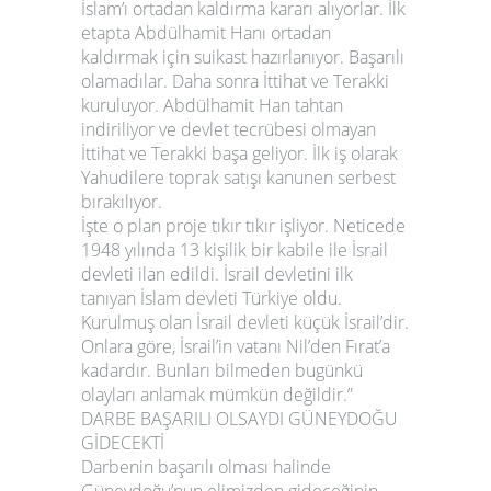
İslam’ı ortadan kaldırma kararı alıyorlar. İlk
etapta Abdülhamit Hanı ortadan
kaldırmak için suikast hazırlanıyor. Başarılı
olamadılar. Daha sonra İttihat ve Terakki
kuruluyor. Abdülhamit Han tahtan
indiriliyor ve devlet tecrübesi olmayan
İttihat ve Terakki başa geliyor. İlk iş olarak
Yahudilere toprak satışı kanunen serbest
bırakılıyor.
İşte o plan proje tıkır tıkır işliyor. Neticede
1948 yılında 13 kişilik bir kabile ile İsrail
devleti ilan edildi. İsrail devletini ilk
tanıyan İslam devleti Türkiye oldu.
Kurulmuş olan İsrail devleti küçük İsrail’dir.
Onlara göre, İsrail’in vatanı Nil’den Fırat’a
kadardır. Bunları bilmeden bugünkü
olayları anlamak mümkün değildir.”
DARBE BAŞARILI OLSAYDI GÜNEYDOĞU
GİDECEKTİ
Darbenin başarılı olması halinde