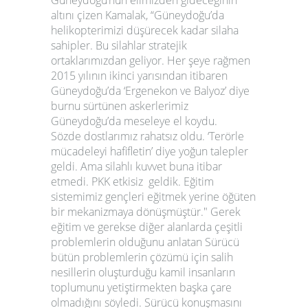
Güneydoğu’nun elimizden gideceğinin
altını çizen Kamalak, “Güneydoğu’da
helikopterimizi düşürecek kadar silaha
sahipler. Bu silahlar stratejik
ortaklarımızdan geliyor. Her şeye rağmen
2015 yılının ikinci yarısından itibaren
Güneydoğu’da ‘Ergenekon ve Balyoz’ diye
burnu sürtünen askerlerimiz
Güneydoğu’da meseleye el koydu.
Sözde dostlarımız rahatsız oldu. ‘Terörle
mücadeleyi hafifletin’ diye yoğun talepler
geldi. Ama silahlı kuvvet buna itibar
etmedi. PKK etkisiz geldik. Eğitim
sistemimiz gençleri eğitmek yerine öğüten
bir mekanizmaya dönüşmüştür." Gerek
eğitim ve gerekse diğer alanlarda çeşitli
problemlerin olduğunu anlatan Sürücü
bütün problemlerin çözümü için salih
nesillerin oluşturduğu kamil insanların
toplumunu yetiştirmekten başka çare
olmadığını söyledi. Sürücü konuşmasını