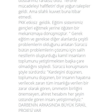
dostlarımız rahatsız oldu. ‘Terörle
mücadeleyi hafifletin’ diye yoğun talepler
geldi. Ama silahlı kuvvet buna itibar
etmedi.
PKK etkisiz geldik. Eğitim sistemimiz
gençleri eğitmek yerine öğüten bir
mekanizmaya dönüşmüştür. " Gerek
eğitim ve gerekse diğer alanlarda çeşitli
problemlerin olduğunu anlatan Sürücü
bütün problemlerin çözümü için salih
nesillerin oluşturduğu kamil insanların
toplumunu yetiştirmekten başka çare
olmadığını söyledi. Sürücü konuşmasını
şöyle sürdürdü: "Kardeşini düşünen,
toplumunu düşünen, bir insanın hayatına
verilecek zararı tüm insanlığa verilen bir
zarar olarak gören, ümmetin birliğini
önemseyen, ahiret hesabını her şeyin
üstünde gören insanı yetiştirmeliyiz."
DARBENİN ARKASINDA BÜYÜK İSRAİL
PROJESİ VAR