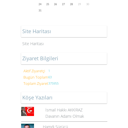
24
25
26
27
28
29
30
31
Site Haritası
Site Haritası
Ziyaret Bilgileri
Aktif Ziyaretçi
1
Bugün Toplam
63
Toplam Ziyaret
375955
Köşe Yazıları
İsmail Hakkı AKKİRAZ
Davanın Adamı Olmak
Hamdi Sürücü