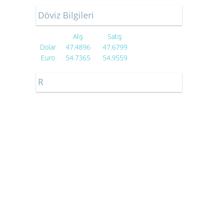
Döviz Bilgileri
Alış
Satış
Dolar
47.4896
47.6799
Euro
54.7365
54.9559
R