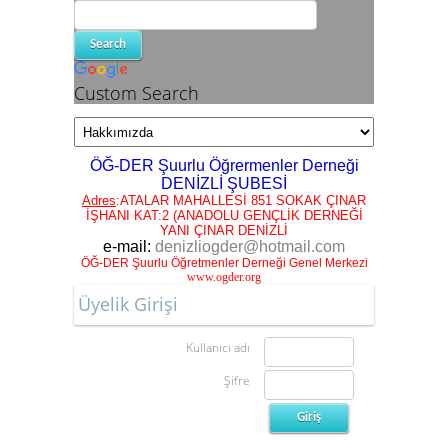
Custom Search
ÖĞ-DER
Şuurlu Öğrermenler Derneği
DENİZLİ ŞUBESİ
Adres
:ATALAR MAHALLESİ 851 SOKAK ÇINAR
İŞHANI KAT:2 (ANADOLU GENÇLİK DERNEĞİ
YANI ÇINAR DENİZLİ
e-mail:
denizliogder@hotmail.com
ÖĞ-DER Şuurlu Öğretmenler Derneği Genel Merkezi
www.ogder.org
Üyelik Girişi
Kullanıcı adı
Şifre