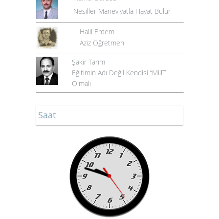
Nesiller Maneviyatla Hayat Bulur
Halil Erdem
Aziz Öğretmen
Şakir Tarım
Eğitimin Adı Değil Kendisi “Millî”
Olmalı
Saat