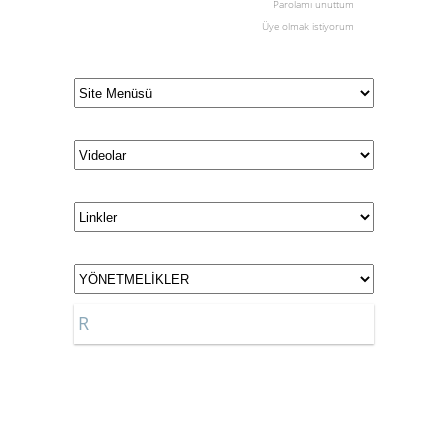
Parolamı unuttum
Üye olmak istiyorum
R