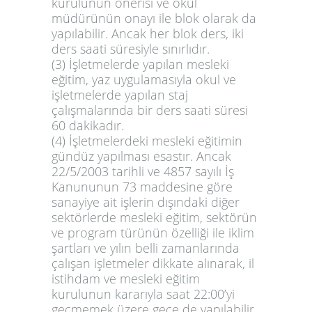
kurulunun önerisi ve okul
müdürünün onayı ile blok olarak da
yapılabilir. Ancak her blok ders, iki
ders saati süresiyle sınırlıdır.
(3) İşletmelerde yapılan mesleki
eğitim, yaz uygulamasıyla okul ve
işletmelerde yapılan staj
çalışmalarında bir ders saati süresi
60 dakikadır.
(4)
İşletmelerdeki mesleki eğitim
in
gündüz yapılması esastır. Ancak
22/5/2003 tarihli ve 4857 sayılı İş
Kanununun 73 maddesine göre
sanayiye ait işlerin dışındaki diğer
sektörlerde mesleki eğitim, sektörün
ve program türünün özelliği ile iklim
şartları ve yılın belli zamanlarında
çalışan işletmeler dikkate alınarak,
il
istihdam ve mesleki eğitim
kurulu
nun kararıyla saat 22:00’yi
geçmemek üzere gece de yapılabilir.