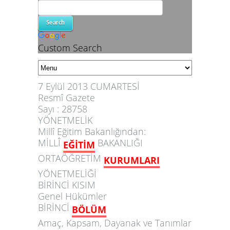
Custom Search
7
E
y
lül 2013 CUMARTESİ
Resmî Gazete
Sayı : 28758
YÖNETMELİK
Millî Eğitim Bakanlığından:
MİLLÎ
BAKANLIĞI
EĞİTİM
ORTAÖĞRETİM
KURUMLARI
YÖNETMELİĞİ
BİRİNCİ KISIM
Genel Hükümler
BİRİNCİ
BÖLÜM
Amaç
,
Kapsam
,
Dayanak
ve
Tanımlar