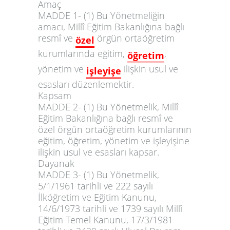
Amaç
MADDE 1
-
(
1
)
Bu Yönetmeliğin
ama
c
ı, Millî Eğitim Bakanlığına bağlı
resmî ve
örgün
ortaöğretim
özel
kurumlarında
eğitim
,
,
öğretim
yönetim ve
ilişkin usul ve
işleyişe
esasları düzenlemektir
.
Kapsam
MADDE 2-
(1)
Bu Yönetmelik, Millî
Eğitim Bakanlığına bağlı resmî ve
özel örgün ortaöğretim kurumlarının
eğitim, öğretim, yönetim ve işleyişine
ilişkin usul ve esasları kapsar.
Dayanak
MADDE 3- (
1) Bu Yönetmelik,
5/1/1961 tarihli ve 222 sayılı
İlköğretim ve Eğitim Kanunu,
14/6/1973 tarihli ve 1739 sayılı Millî
Eğitim Temel Kanunu, 17/3/1981