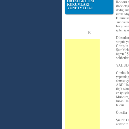
ORTAÖĞRETİM
Rektörü d
KURUMLARI
ifade ett
YÖNETMELİĞİ
dediği me
idrak edi
kültüre s
´nin ve h
barış ve 
içilen içk
R
Düzenlene
striptiz y
Görüşün ö
Şair Mehm
öğren.´ Ş
sohbetler
YAHUDİ
Günlük bi
yaparak g
alması iç
ABD Holoc
ilgili ol
en iyi şe
Museum, 
İnsan Hak
budur.
Öneriler
Şuurlu Ö
ediyoruz.