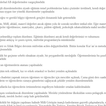
derhal AB değerlerinden vazgeçilmelidir.
lgili düzenlemelerden ziyade eğitimin temel problemlerine kalıcı çözümler üretilmeli, kendi değer
mıza uygun öze yönelik düzenlemeler yapılmalıdır.
oğru ve gerekli bilgiyi öğreterek gençleri donanımlı hale getirmelidir.
in, Millî, ahlakî, manevî değerleri ancak eğitim yolu ile sonraki nesillere intikal eder. Eğer mane
erler öğretilmezse, materyalist, çıkarcı, şiddete eğilimli, psikolojik rahatsızlıklarla malul nesiller
zelmedikçe toplum düzelmez. Eğitimin düzelmesi ancak kendi değerlerimizi ve ruhumuzu
ğimiz anlayış ve şuuru içeren, müfredat programlarıyla mümkündür.
rü ve Ahlak Bilgisi dersinin müfredatı acilen değiştirilmelidir. Bütün konular Kur´an´ın metod
şlenmelidir.
ik bir geçinme sebebi olmaktan ziyade, bir peygamberlik mesleğidir. Öğretmenlerimiz bu şuur
elidir.
n öğretmenlerin ataması yapılmalıdır.
tim terk edilmeli, kız ve erkek ortaokul ve liseleri yeniden açılmalıdır.
 ibadetini yapmak isteyen öğretmen ve öğrenciler için mescitler açılmalı, Cuma günü ders saatle
erin ve öğrencilerin cumaya gitmelerini sağlayacak şekilde yeniden düzenlenmelidir.
llarda kız öğrencilerin örtünmelerini engelleyen hükümler ortadan kaldırılmalıdır.
ışını sonlandıracak düzenleme yapılmalıdır. Mesleki yönlendirme ilkokuldan sonra pedagojik es
malı, meslek liseleri cazip hale getirilmelidir.
köklü bir değişim yapılması halinde Milli Görüşün inançlı kadrolarının gayretli çalışmalarıyla, 
anda Allah´ın lütuf ve yardımıyla ´Yaşanabilir Bir Türkiye, Yeniden Büyük Türkiye ve Yeni B