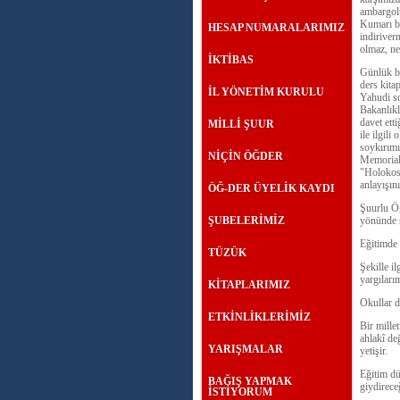
ambargolu
Kumarı bi
HESAP NUMARALARIMIZ
indiriver
olmaz, ne
İKTİBAS
Günlük bi
ders kita
İL YÖNETİM KURULU
Yahudi so
Bakanlık
davet ett
MİLLİ ŞUUR
ile ilgil
soykırımı
NİÇİN ÖĞDER
Memorial
"Holokost
anlayışın
ÖĞ-DER ÜYELİK KAYDI
Şuurlu Ö
ŞUBELERİMİZ
yönünde ş
Eğitimde 
TÜZÜK
Şekille i
yargıları
KİTAPLARIMIZ
Okullar d
ETKİNLİKLERİMİZ
Bir millet
ahlakî değ
YARIŞMALAR
yetişir.
Eğitim dü
BAĞIŞ YAPMAK
giydirece
İSTİYORUM