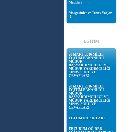
Maddesi
Margarinler ve Trans Yağlar
-1
EĞİTİM
20 MART 2016 MİLLİ
EĞİTİM BAKANLIĞI
MÜDÜR
BAŞYARDIMCILIĞI VE
MÜDÜR YARDIMCILIĞI
SINAV SORU VE
CEVAPLARI
20 MART 2016 MİLLİ
EĞİTİM BAKANLIĞI
MÜDÜR
BAŞYARDIMCILIĞI VE
MÜDÜR YARDIMCILIĞI
SINAV SORU VE
CEVAPLARI
EĞİTİM RAPORLARI
ERZURUM ÖĞ-DER