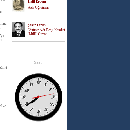
Halil Erdem
Aziz Öğretmen
nı
ımına
Şakir Tarım
,
Eğitimin Adı Değil Kendisi
“Millî” Olmalı
´ya
rımı
Saat
özümü
vî ve