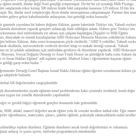
 eğitim modeli, dindar değil Noel gençliği yetiştirmiştir. Devlet bu yıl oynattığı Milli Piyango
let satışlarında rekor kırmış 500 milyon liralık bilet satışından kasasına 129 milyon 18 bin lira
miştir. Bu, dindar nesil yetiştireceğiz diyen iktidar mensuplarına yakışmamıştır. Paranın dini ima
reden gelirse gelsin kabulümüzdür anlayışının, bizi getirdiği nokta burasıdır."
r gazetede yay
ınlana bir habere değinen Akkiraz, gazete haberinde Türkiye´nin, Yahudi soykır
plarında düzenleme yaparak gençlere anlatacağı ifade edildiğini anlattı. Habere göre Türkiye´nin 
ykırımının okul müfredatında yer alması için çalışma başlattığını,Dışişleri ve Milli Eğitim
ları, dünyadaki en önemli kuruluşlardan ABD Holocaust Memoria Museum yetkililerini Ankara
iğini belirten Akkiraz, daha sonra konuşmasını şöyle sürdürdü: "ABD´li yetkililer, Yahudi soykı
i olarak okullarda, üniversitelerde verilecek derslere kitap ve makale desteği sunacak. Yahudi
nın en iyi şekilde anlatılması için müfredatta gerekirse ek düzenleme yapılacak. ABD Holocaust
 Museum, Sosyal Değişim Derneği ve Anne Frank House´un işbirliğiyle hafta sonu Ankara´da
 ve İnsan Hakları Eğitimi" adlı toplantı yapıldı. Malesef İslam´ı öğretmekten kaçınan eğitim
ın geldiği garıp nokta budur. "
ğretmenler Derneği Genel Başkanı İsmail Hakkı Akkiraz eğitim öğretim sorunlarının kökten ç
u taleplerde bulundu:
derhal AB değerlerinden vazgeçilmelidir.
lgili düzenlemelerden ziyade eğitimin temel problemlerine kalıcı çözümler üretilmeli, kendi değer
mıza uygun öze yönelik düzenlemeler yapılmalıdır.
oğru ve gerekli bilgiyi öğreterek gençleri donanımlı hale getirmelidir.
in, Millî, ahlakî, manevî değerleri ancak eğitim yolu ile sonraki nesillere intikal eder. Eğer mane
erler öğretilmezse, materyalist, çıkarcı, şiddete eğilimli, psikolojik rahatsızlıklarla malul nesiller
zelmedikçe toplum düzelmez. Eğitimin düzelmesi ancak kendi değerlerimizi ve ruhumuzu
ğimiz anlayış ve şuuru içeren, müfredat programlarıyla mümkündür.