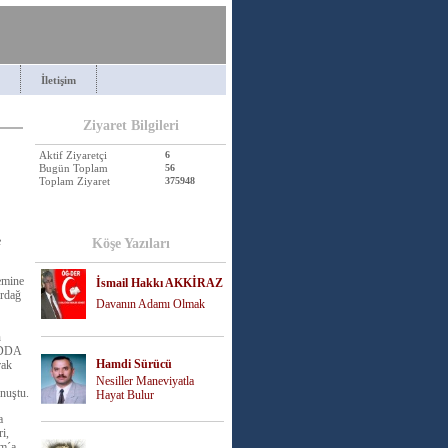
İletişim
Ziyaret Bilgileri
Aktif Ziyaretçi
6
Bugün Toplam
56
Toplam Ziyaret
375948
e
Köşe Yazıları
emine
İsmail Hakkı AKKİRAZ
irdağ
Davanın Adamı Olmak
n
 IDDA
Hamdi Sürücü
rak
Nesiller Maneviyatla
onuştu.
Hayat Bulur
a
i,
am´a