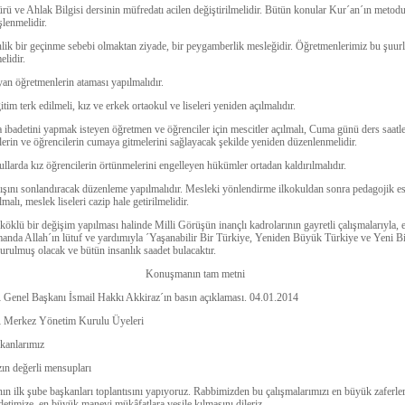
rü ve Ahlak Bilgisi dersinin müfredatı acilen değiştirilmelidir. Bütün konular Kur´an´ın metod
şlenmelidir.
ik bir geçinme sebebi olmaktan ziyade, bir peygamberlik mesleğidir. Öğretmenlerimiz bu şuur
elidir.
n öğretmenlerin ataması yapılmalıdır.
tim terk edilmeli, kız ve erkek ortaokul ve liseleri yeniden açılmalıdır.
 ibadetini yapmak isteyen öğretmen ve öğrenciler için mescitler açılmalı, Cuma günü ders saatle
erin ve öğrencilerin cumaya gitmelerini sağlayacak şekilde yeniden düzenlenmelidir.
llarda kız öğrencilerin örtünmelerini engelleyen hükümler ortadan kaldırılmalıdır.
ışını sonlandıracak düzenleme yapılmalıdır. Mesleki yönlendirme ilkokuldan sonra pedagojik es
malı, meslek liseleri cazip hale getirilmelidir.
köklü bir değişim yapılması halinde Milli Görüşün inançlı kadrolarının gayretli çalışmalarıyla, 
anda Allah´ın lütuf ve yardımıyla ´Yaşanabilir Bir Türkiye, Yeniden Büyük Türkiye ve Yeni B
rulmuş olacak ve bütün insanlık saadet bulacaktır.
Konuşmanın tam metni
enel Başkanı İsmail Hakkı Akkiraz´ın basın açıklaması. 04.01.2014
Merkez Yönetim Kurulu Üyeleri
kanlarımız
ın değerli mensupları
nın ilk şube başkanları toplantısını yapıyoruz. Rabbimizden bu çalışmalarımızı en büyük zaferler
detimize, en büyük manevi mükâfatlara vesile kılmasını dileriz.