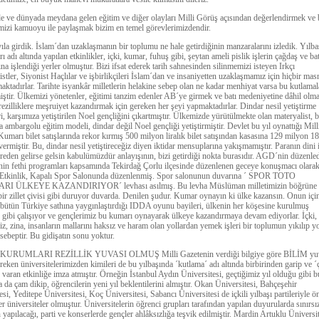
 ve dünyada meydana gelen eğitim ve diğer olayları Milli Görüş açısından değerlendirmek ve
mizi kamuoyu ile paylaşmak bizim en temel görevlerimizdendir.
yıla girdik. İslam´dan uzaklaşmanın bir toplumu ne hale getirdiğinin manzaralarını izledik. Yılba
ı adı altında yapılan etkinlikler, içki, kumar, fuhuş gibi, şeytan ameli pislik işlerin çağdaş ve bat
na işlendiği yerler olmuştur. Bizi ifsat ederek tarih sahnesinden silinmemizi isteyen Irkçı
stler, Siyonist Haçlılar ve işbirlikçileri İslam´dan ve insaniyetten uzaklaşmamız için hiçbir mas
ktadırlar. Tarihte isyankâr milletlerin helakine sebep olan ne kadar menhiyat varsa bu kutlama
iştir. Ülkemizi yönetenler, eğitimi tanzim edenler AB´ye girmek ve batı medeniyetine dâhil olm
rezilliklere meşruiyet kazandırmak için gereken her şeyi yapmaktadırlar. Dindar nesil yetiştirme
i, karşımıza yetiştirilen Noel gençliğini çıkartmıştır. Ülkemizde yürütülmekte olan materyalist, b
a ambargolu eğitim modeli, dindar değil Noel gençliği yetiştirmiştir. Devlet bu yıl oynattığı Mill
umarı bilet satışlarında rekor kırmış 500 milyon liralık bilet satışından kasasına 129 milyon 18
rivermiştir. Bu, dindar nesil yetiştireceğiz diyen iktidar mensuplarına yakışmamıştır. Paranın dini
reden gelirse gelsin kabulümüzdür anlayışının, bizi getirdiği nokta burasıdır. AGD´nin düzenled
n fethi programları kapsamında Tekirdağ Çorlu ilçesinde düzenlenen geceye konuşmacı olara
. Etkinlik, Kapalı Spor Salonunda düzenlenmiş. Spor salonunun duvarına ´ SPOR TOTO
I ÜLKEYE KAZANDIRIYOR´ levhası asılmış. Bu levha Müslüman milletimizin böğrüne
bir zillet çivisi gibi duruyor duvarda. Denilen şudur. Kumar oynayın ki ülke kazansın. Onun içi
n bütün Türkiye sathına yaygınlaştırdığı IDDA oyunu bayileri, ülkenin her köşesine kurulmuş
r gibi çalışıyor ve gençlerimiz bu kumarı oynayarak ülkeye kazandırmaya devam ediyorlar. İçki,
iz, zina, insanların mallarını haksız ve haram olan yollardan yemek işleri bir toplumun yıkılıp y
sebeptir. Bu gidişatın sonu yoktur.
KURUMLARI REZİLLİK YUVASI OLMUŞ Milli Gazetenin verdiği bilgiye göre BİLİM yu
reken üniversitelerimizden kimileri de bu yılbaşında ´kutlama´ adı altında birbirinden garip ve 
 varan etkinliğe imza atmıştır. Örneğin İstanbul Aydın Üniversitesi, geçtiğimiz yıl olduğu gibi b
a da çam dikip, öğrencilerin yeni yıl beklentilerini almıştır. Okan Üniversitesi, Bahçeşehir
esi, Yeditepe Üniversitesi, Koç Üniversitesi, Sabancı Üniversitesi de içkili yılbaşı partileriyle ö
er üniversiteler olmuştur. Üniversitelerin öğrenci grupları tarafından yapılan duyurularda sınırsız
n yapılacağı, parti ve konserlerde gençler ahlâksızlığa teşvik edilmiştir. Mardin Artuklu Üniversi