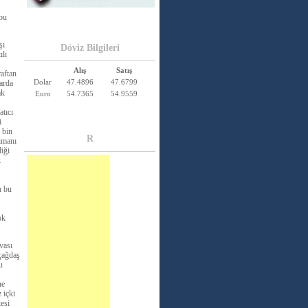
 bu
şı
Döviz Bilgileri
ılı
Alış
Satış
raftan
Dolar
47.4896
47.6799
larda
ak
Euro
54.7365
54.9559
atıcı
i
 bin
R
 imanı
iği
k
n bu
ok
vası
´çağdaş
u
ne
 içki
tesi