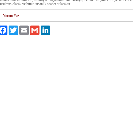
rulmuş olacak ve bütün insanlık saadet bulacaktır.
-
Yorum Yaz
ylaş
Facebook
Twitter
Email
Gmail
LinkedIn