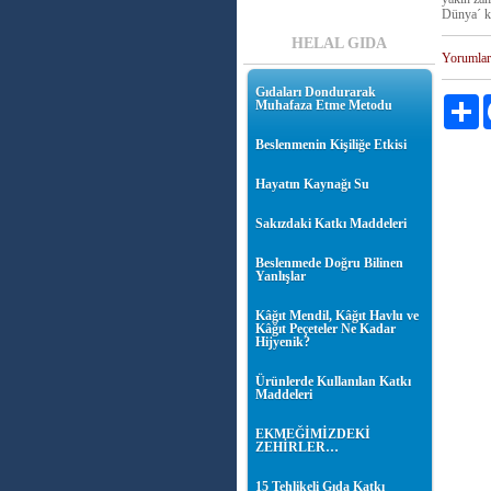
Dünya´ ku
HELAL GIDA
Yorumlar
Gıdaları Dondurarak
Pa
Muhafaza Etme Metodu
Beslenmenin Kişiliğe Etkisi
Hayatın Kaynağı Su
Sakızdaki Katkı Maddeleri
Beslenmede Doğru Bilinen
Yanlışlar
Kâğıt Mendil, Kâğıt Havlu ve
Kâğıt Peçeteler Ne Kadar
Hijyenik?
Ürünlerde Kullanılan Katkı
Maddeleri
EKMEĞİMİZDEKİ
ZEHİRLER…
15 Tehlikeli Gıda Katkı