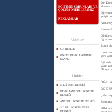
Din Kültü
alınarak i
EĞİTİMİN SORUNLARI VE
ÇÖZÜM ÖNERİLERİMİZ
Öğretmenl
yetiştirilm
REKLAMLAR
Atanamaya
Karma eği
Okullarda
öğretmenl
Videolar
Bütün oku
SOHBETLER
Sınav yar
ÖĞ-DER DENİZLİ YOUTUBE
göre yapıl
KANALI
Eğitimde 
yakın zam
Dünya´ ku
Linkler
ÖĞ-DER G
MİLLİ ŞUUR DERGİSİ
ÖĞ-DER 
DENİZLİ ANADOLU GENÇLİK
DERNEĞİ
Şube Baş
ANADOLU GENÇLİK DERNEĞİ
Basınımız
ŞUURLU ÖĞRETMENLER
2014 yılı
DERNEĞİ
cihan saa