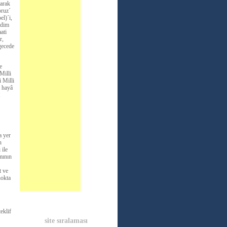
larak
oruz´
l)´i,
adim
ati
r,
gecede
e
Milli
 Milli
, hayâ
a yer
n
 ile
mının
t ve
nokta
eklif
site sıralaması