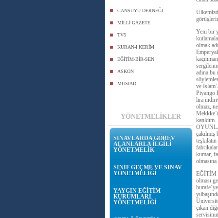
CANSUYU DERNEĞİ
Ülkemizde
görüşleri
MİLLİ GAZETE
Yeni bir 
TV5
kutlamalar
olmak adı
KURAN-I KERİM
Emperyali
kaçınmama
EĞİTİM-BİR-SEN
sergilenm
ASKON
adına bu 
söylemler
MÜSİAD
ve İslam´
Piyango K
lira indi
olmaz, ne
Mekkke´ni
YÖNETMELİKLER
katıldım
OYUNLAR
çakılmış 
SINAVLARDA GÖREV
teşkilatı
ALANLARLA İLGİLİ
fabrikala
YÖNETMELİK
kumar, fa
olmasına 
SINIF GEÇME VE SINAV
YÖNETMELİĞİ
EĞİTİM 
olması ge
hurafe´ye
YAYGIN EĞİTİM
yılbaşınd
KURUMLARI
Üniversit
YÖNETMELİĞİ
çıkan diğ
servisini