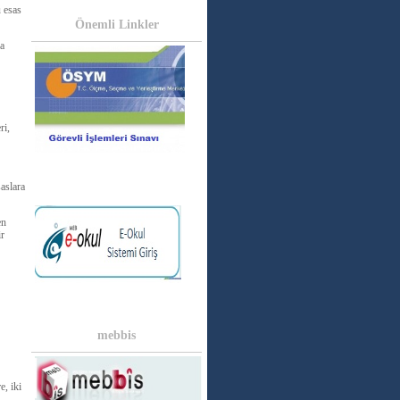
u esas
Önemli Linkler
la
ri,
aslara
en
ir
mebbis
e, iki