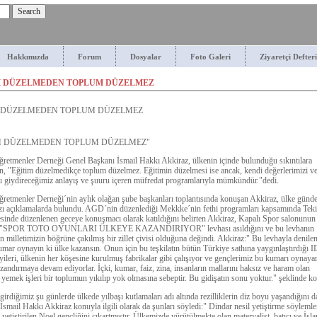
Hakkımızda
Forum
Dosyalar
Foto Galeri
Ziyaretçi Defteri
M DÜZELMEDEN TOPLUM DÜZELMEZ
 DÜZELMEDEN TOPLUM DÜZELMEZ
M DÜZELMEDEN TOPLUM DÜZELMEZ"
retmenler Derneği Genel Başkanı İsmail Hakkı Akkiraz, ülkenin içinde bulunduğu sıkıntılara
n, "Eğitim düzelmedikçe toplum düzelmez. Eğitimin düzelmesi ise ancak, kendi değerlerimizi v
giydireceğimiz anlayış ve şuuru içeren müfredat programlarıyla mümkündür."dedi.
retmenler Derneği´nin aylık olağan şube başkanları toplantısında konuşan Akkiraz, ülke günd
azı açıklamalarda bulundu. AGD´nin düzenlediği Mekkke´nin fethi programları kapsamında Tek
esinde düzenlenen geceye konuşmacı olarak katıldığını belirten Akkiraz, Kapalı Spor salonunun
a "SPOR TOTO OYUNLARI ÜLKEYE KAZANDIRIYOR" levhası asıldığını ve bu levhanın
milletimizin böğrüne çakılmış bir zillet çivisi olduğuna değindi. Akkiraz:" Bu levhayla denile
mar oynayın ki ülke kazansın. Onun için bu teşkilatın bütün Türkiye sathına yaygınlaştırdığı
ileri, ülkenin her köşesine kurulmuş fabrikalar gibi çalışıyor ve gençlerimiz bu kumarı oynaya
zandırmaya devam ediyorlar. İçki, kumar, faiz, zina, insanların mallarını haksız ve haram olan
 yemek işleri bir toplumun yıkılıp yok olmasına sebeptir. Bu gidişatın sonu yoktur." şeklinde k
 girdiğimiz şu günlerde ülkede yılbaşı kutlamaları adı altında rezilliklerin diz boyu yaşandığını d
İsmail Hakkı Akkiraz konuyla ilgili olarak da şunları söyledi:" Dindar nesil yetiştirme söylemler
 yetiştirilen Noel gençliğini çıkartmıştır. Ülkemizde yürütülmekte olan materyalist, batıcı ve İsl