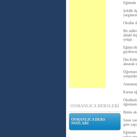
Eğitimde 
Şekille i
yargıları
Okullar d
Bir millet
ahlakî değ
yetişir.
Eğitim dü
giydirece
Din Kültü
alınarak i
Öğretmenl
yetiştirilm
Atanamaya
Karma eği
Okullarda
öğretmenl
OSMANLICA DERSLERİ
Bütün oku
OSMANLICA DERS
Sınav yar
NOTLARI
göre yapıl
Eğitimde 
yakın zam