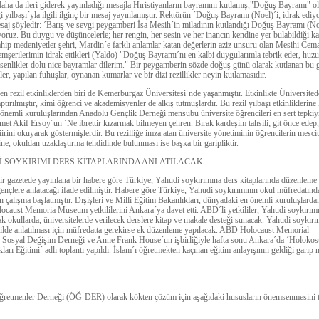
aha da ileri giderek yayınladığı mesajla Hıristiyanların bayramını kutlamış,"Doğuş Bayramı" o
iği yılbaşı´yla ilgili ilginç bir mesaj yayınlamıştır. Rektörün ´Doğuş Bayramı (Noel)´i, idrak ediy
saj şöyledir: ´Barış ve sevgi peygamberi İsa Mesih´in miladının kutlandığı Doğuş Bayramı (Noe
yoruz. Bu duygu ve düşüncelerle; her rengin, her sesin ve her inancın kendine yer bulabildiği k
ahip medeniyetler şehri, Mardin´e farklı anlamlar katan değerlerin aziz unsuru olan Mesihi Cema
emşerilerimin idrak ettikleri (Yaldo) "Doğuş Bayramı´nı en kalbi duygularımla tebrik eder, huzu
esenlikler dolu nice bayramlar dilerim." Bir peygamberin sözde doğuş günü olarak kutlanan bu 
iler, yapılan fuhuşlar, oynanan kumarlar ve bir dizi rezillikler neyin kutlamasıdır.
n rezil etkinliklerden biri de Kemerburgaz Üniversitesi´nde yaşanmıştır. Etkinlikte Üniversited
aptırılmıştır, kimi öğrenci ve akademisyenler de alkış tutmuşlardır. Bu rezil yılbaşı etkinliklerine 
nemli kuruluşlarından Anadolu Gençlik Derneği mensubu üniversite öğrencileri en sert tepkiyi
et Akif Ersoy´un ´Ne ibrettir kızarmak bilmeyen çehren. Bırak kardeşim tahsili; git önce edep
iirini okuyarak göstermişlerdir. Bu rezilliğe imza atan üniversite yönetiminin öğrencilerin mescit
ine, okuldan uzaklaştırma tehdidinde bulunması ise başka bir garipliktir.
 SOYKIRIMI DERS KİTAPLARINDA ANLATILACAK
r gazetede yay
ınlana bir habere göre Türkiye, Yahudi soykırımına ders kitaplarında düzenleme
ençlere anlatacağı ifade edilmiştir. Habere göre Türkiye, Yahudi soykırımının okul müfredatınd
in çalışma başlatmıştır. Dışişleri ve Milli Eğitim Bakanlıkları, dünyadaki en önemli kuruluşlarda
aust Memoria Museum yetkililerini Ankara´ya davet etti. ABD´li yetkililer, Yahudi soykırımı
arak okullarda, üniversitelerde verilecek derslere kitap ve makale desteği sunacak. Yahudi soykırı
kilde anlatılması için müfredatta gerekirse ek düzenleme yapılacak. ABD Holocaust Memorial
Sosyal Değişim Derneği ve Anne Frank House´un işbirliğiyle hafta sonu Ankara´da ´Holokos
ları Eğitimi´ adlı toplantı yapıldı. İslam´ı öğretmekten kaçınan eğitim anlayışının geldiği garıp 
ğretmenler Derneği (ÖĞ-DER) olarak kökten çözüm için aşağıdaki hususların önemsenmesini t