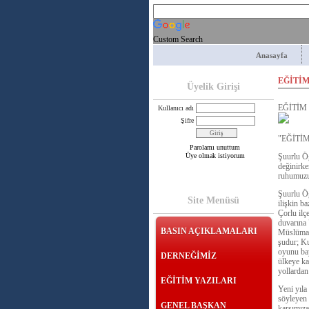
Custom Search
Anasayfa
EĞİTİ
Üyelik Girişi
EĞİTİM
Kullanıcı adı
Şifre
"EĞİTİ
Parolamı unuttum
Üye olmak istiyorum
Şuurlu Öğ
değinirke
ruhumuzu 
Şuurlu Öğ
Site Menüsü
ilişkin b
Çorlu ilç
duvarın
BASIN AÇIKLAMALARI
Müslüman 
şudur; Ku
oyunu bay
DERNEĞİMİZ
ülkeye ka
yollardan
EĞİTİM YAZILARI
Yeni yıla
söyleyen 
GENEL BAŞKAN
karşımıza