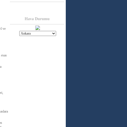
Hava Durumu
vî ve
u esas
la
ri,
aslara
en
ir