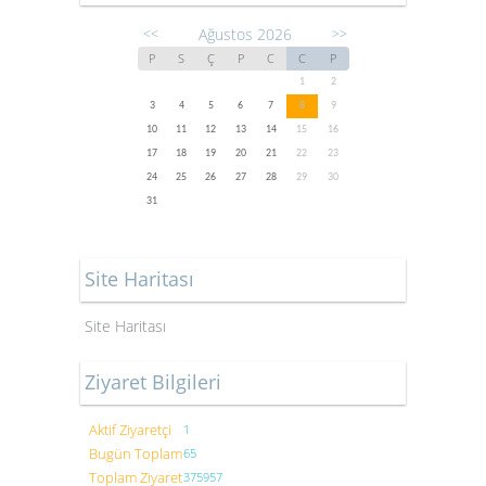
Ağustos 2026
<<
>>
P
S
Ç
P
C
C
P
1
2
3
4
5
6
7
8
9
10
11
12
13
14
15
16
17
18
19
20
21
22
23
24
25
26
27
28
29
30
31
Site Haritası
Site Haritası
Ziyaret Bilgileri
Aktif Ziyaretçi
1
Bugün Toplam
65
Toplam Ziyaret
375957