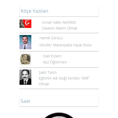
Köşe Yazıları
İsmail Hakkı AKKİRAZ
Davanın Adamı Olmak
Hamdi Sürücü
Nesiller Maneviyatla Hayat Bulur
Halil Erdem
Aziz Öğretmen
Şakir Tarım
Eğitimin Adı Değil Kendisi “Millî”
Olmalı
Saat