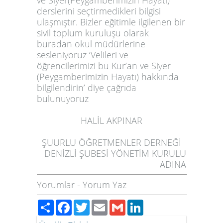
ve Siyer(Peygamberimizin Hayatı)
derslerini seçtirmedikleri bilgisi
ulaşmıştır. Bizler eğitimle ilgilenen bir
sivil toplum kuruluşu olarak
buradan okul müdürlerine
sesleniyoruz ‘Velileri ve
öğrencilerimizi bu Kur’an ve Siyer
(Peygamberimizin Hayatı) hakkında
bilgilendirin’ diye çağrıda
bulunuyoruz
HALİL AKPINAR
ŞUURLU ÖĞRETMENLER DERNEĞİ
DENİZLİ ŞUBESİ YÖNETİM KURULU
ADINA
Yorumlar
-
Yorum Yaz
Paylaş
Facebook
Twitter
Email
Gmail
LinkedIn