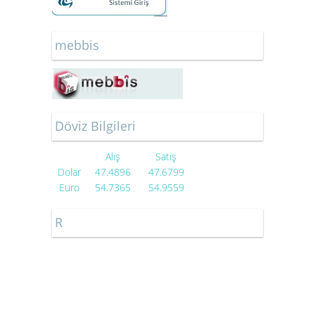
mebbis
Döviz Bilgileri
Alış
Satış
Dolar
47.4896
47.6799
Euro
54.7365
54.9559
R