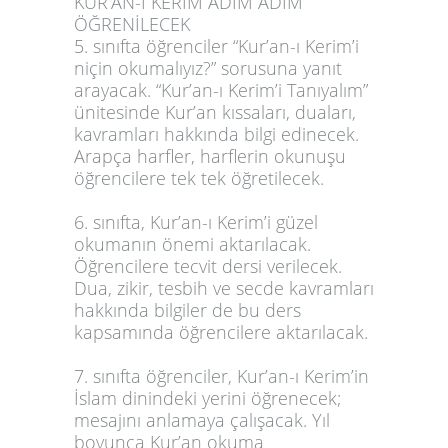
KUR’AN-I KERİM ADIM ADIM
ÖĞRENİLECEK
5. sınıfta öğrenciler “Kur’an-ı Kerim’i
niçin okumalıyız?” sorusuna yanıt
arayacak. “Kur’an-ı Kerim’i Tanıyalım”
ünitesinde Kur’an kıssaları, duaları,
kavramları hakkında bilgi edinecek.
Arapça harfler, harflerin okunuşu
öğrencilere tek tek öğretilecek.
6. sınıfta, Kur’an-ı Kerim’i güzel
okumanın önemi aktarılacak.
Öğrencilere tecvit dersi verilecek.
Dua, zikir, tesbih ve secde kavramları
hakkında bilgiler de bu ders
kapsamında öğrencilere aktarılacak.
7. sınıfta öğrenciler, Kur’an-ı Kerim’in
İslam dinindeki yerini öğrenecek;
mesajını anlamaya çalışacak. Yıl
boyunca Kur’an okuma