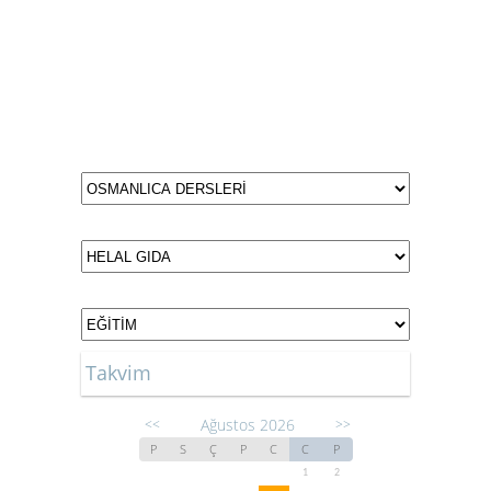
Takvim
Ağustos 2026
<<
>>
P
S
Ç
P
C
C
P
1
2