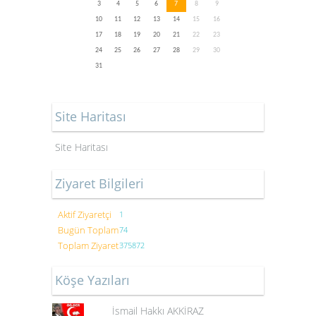
3
4
5
6
7
8
9
10
11
12
13
14
15
16
17
18
19
20
21
22
23
24
25
26
27
28
29
30
31
Site Haritası
Site Haritası
Ziyaret Bilgileri
Aktif Ziyaretçi
1
Bugün Toplam
74
Toplam Ziyaret
375872
Köşe Yazıları
İsmail Hakkı AKKİRAZ