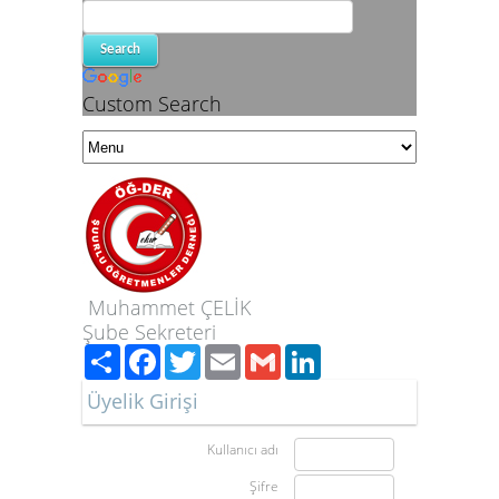
Custom Search
Muhammet ÇELİK
Şube Sekreteri
Paylaş
Facebook
Twitter
Email
Gmail
LinkedIn
Üyelik Girişi
Kullanıcı adı
Şifre