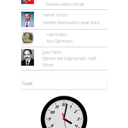
Davanın Adamı Olmak
Hamdi Sürücü
Nesiller Maneviyatla Hayat Bulur
Halil Erdem
Aziz Öğretmen
Şakir Tarım
Eğitimin Adı Değil Kendisi “Millî”
Olmalı
Saat