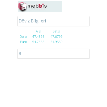
Döviz Bilgileri
Alış
Satış
Dolar
47.4896
47.6799
Euro
54.7365
54.9559
R