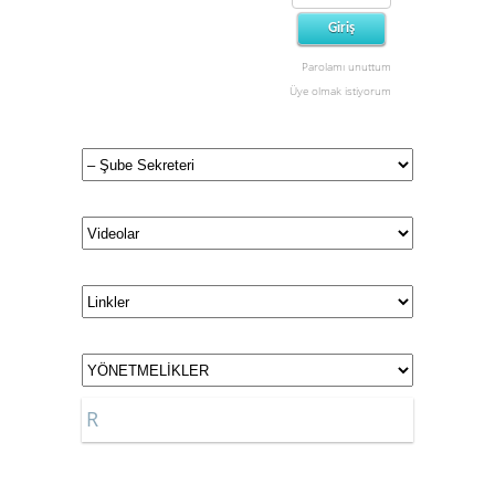
Parolamı unuttum
Üye olmak istiyorum
R