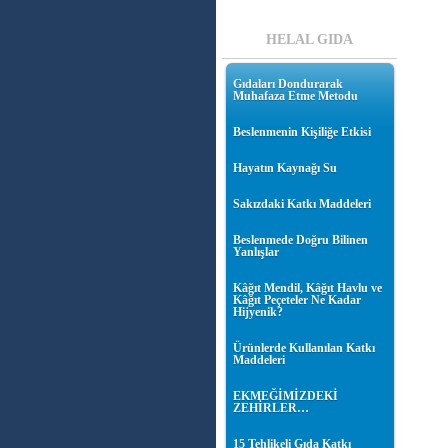
HELAL GIDA
Gıdaları Dondurarak
Muhafaza Etme Metodu
Beslenmenin Kişiliğe Etkisi
Hayatın Kaynağı Su
Sakızdaki Katkı Maddeleri
Beslenmede Doğru Bilinen
Yanlışlar
Kâğıt Mendil, Kâğıt Havlu ve
Kâğıt Peçeteler Ne Kadar
Hijyenik?
Ürünlerde Kullanılan Katkı
Maddeleri
EKMEĞİMİZDEKİ
ZEHİRLER…
15 Tehlikeli Gıda Katkı