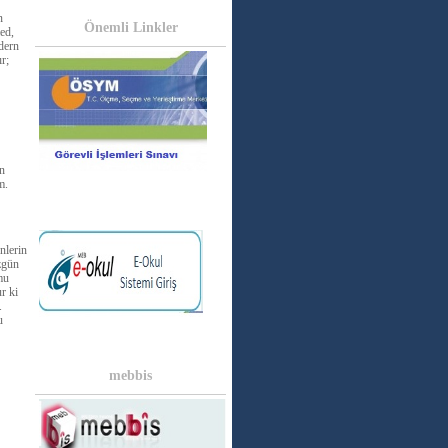
n
Önemli Linkler
ed,
dern
r;
an
m.
nlerin
özgün
mu
r ki
.
u
mebbis