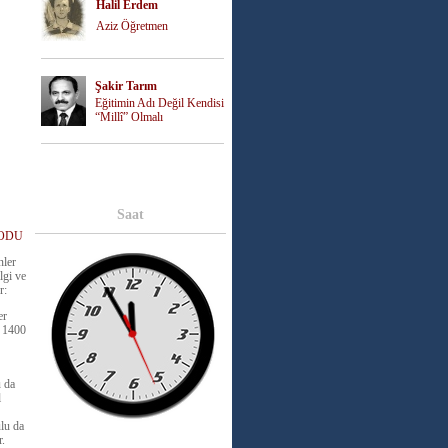
Halil Erdem
Aziz Öğretmen
Şakir Tarım
Eğitimin Adı Değil Kendisi
“Millî” Olmalı
Saat
ODU
nler
lgi ve
r:
er
n 1400
u da
l
lu da
r.