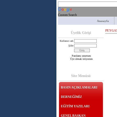
Custom Search
Anasayfa
PEYGA
Üyelik Girişi
Kullanıcı adı
Şifre
Parolamı unuttum
Üye olmak istiyorum
Site Menüsü
BASIN AÇIKLAMALARI
DERNEĞİMİZ
EĞİTİM YAZILARI
GENEL BAŞKAN