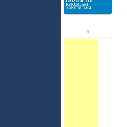
ORTAÖĞRETİM
KURUMLARI
YÖNETMELİĞİ
R