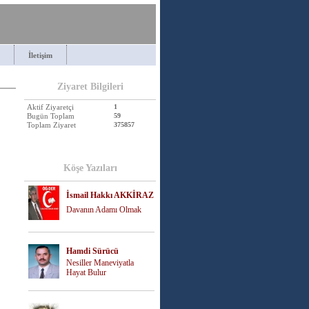
İletişim
Ziyaret Bilgileri
Aktif Ziyaretçi
1
Bugün Toplam
59
Toplam Ziyaret
375857
Köşe Yazıları
İsmail Hakkı AKKİRAZ
Davanın Adamı Olmak
Hamdi Sürücü
Nesiller Maneviyatla
Hayat Bulur