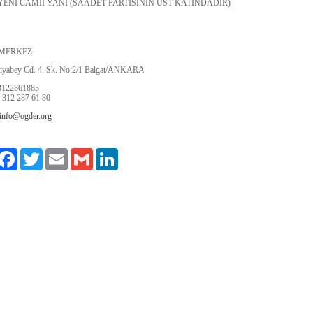
YENİ CAMİİ YANI (SAADET PARTİSİNİN ÜST KATINDADIR)
 MERKEZ
iyabey Cd. 4. Sk. No:2/1 Balgat/ANKARA
3122861883
 312 287 61 80
info@ogder.org
ylaş
Facebook
Twitter
Email
Gmail
LinkedIn