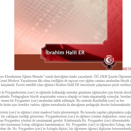
MET
er Efendimizin Eğitim Metodu” isimli dini/eğitim kitabı yayınlandı. ÖĞ-DER Şuurlu Öğretme
enel Merkezi Yayınlarının ilki olma özelliğini de taşıyan eser eğitim camiası tarafından büyük i
e karşılandı. Eserin müellifi olan eğitimci İbrahim Halil ER önsözünde çalışmasını şöyle özetliyo
 ki Peygamberimiz (sav)´in eğitimde kullandığı metotlar günümüz eğitimcileri için büyük dersl
aktadır. Pedagogların büyük araştırmalar sonucu ulaştığı ve hatta ulaşamadığı sonuçlar, bunda
 ümmi bir Peygamber (sav) tarafından tatbik edilmiştir. Bu nedenle Rasûlullah (sav)´ın her
de bizim için örnekler varken, eğitim metodunda da alacağımız pedagojik dersler bulunmaktadır.
imiz (sav)´in eğitimci yönü maalesef fazla işlenmemiştir. Bu konuda yapılan çalışmaların çoğ
 bir yaklaşım özelliği göstermez. Peygamberimiz (sav)´in eğitimci yönüne değinirken, onun ası
 olan Peygamber yönünü de unutmamak gerekir. Kitabımızda Hz. Peygamber (sav) dönemindeki
rden kastımızın Ashap olduğunu hatırlatmalıyız. Hz. Peygamber (sav)´in öğrencileri Ashap, oku
ine´dir. Hz. Peygamber (sav)´in Ashapla ilişkisi, bir öğretmen öğrenci ilişkisine benzemektedi