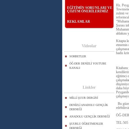
Hz. Peyga
EĞİTİMİN SORUNLARI VE
Townsend
ÇÖZÜM ÖNERİLERİMİZ
zulmü ve 
reformcul
“Muhammed
REKLAMLAR
Şurası in
Muhammed
ahlakını 
Kitapta k
etmemin n
Videolar
çalışması
hadis krit
SOHBETLER
ÖĞ-DER DENİZLİ YOUTUBE
Kitabımı 
KANALI
kendileri
eğitimci 
çalışmala
düşünüyor
Linkler
daha büyü
Peygamber
çalışmay
MİLLİ ŞUUR DERGİSİ
Bu güzel
DENİZLİ ANADOLU GENÇLİK
edebilirs
DERNEĞİ
ÖĞ-DER
ANADOLU GENÇLİK DERNEĞİ
TEL:505 
ŞUURLU ÖĞRETMENLER
DERNEĞİ