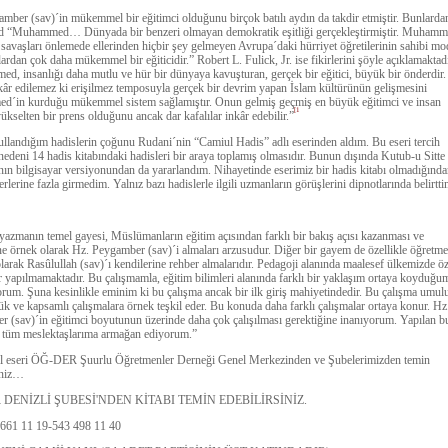
mber (sav)´in mükemmel bir eğitimci olduğunu birçok batılı aydın da takdir etmiştir. Bunlarda
 “Muhammed… Dünyada bir benzeri olmayan demokratik eşitliği gerçekleştirmiştir. Muhamm
savaşları önlemede ellerinden hiçbir şey gelmeyen Avrupa´daki hürriyet öğretilerinin sahibi mo
ardan çok daha mükemmel bir eğiticidir.” Robert L. Fulick, Jr. ise fikirlerini şöyle açıklamaktadı
, insanlığı daha mutlu ve hür bir dünyaya kavuşturan, gerçek bir eğitici, büyük bir önderdir.
kâr edilemez ki erişilmez temposuyla gerçek bir devrim yapan İslam kültürünün gelişmesini
´in kurduğu mükemmel sistem sağlamıştır. Onun gelmiş geçmiş en büyük eğitimci ve insan
[1
yükselten bir prens olduğunu ancak dar kafalılar inkâr edebilir.”
ullandığım hadislerin çoğunu Rudani´nin “Camiul Hadis” adlı eserinden aldım. Bu eseri tercih
edeni 14 hadis kitabındaki hadisleri bir araya toplamış olmasıdır. Bunun dışında Kutub-u Sitte
nın bilgisayar versiyonundan da yararlandım. Nihayetinde eserimiz bir hadis kitabı olmadığınd
erlerine fazla girmedim. Yalnız bazı hadislerle ilgili uzmanların görüşlerini dipnotlarında belirtti
yazmanın temel gayesi, Müslümanların eğitim açısından farklı bir bakış açısı kazanması ve
ne örnek olarak Hz. Peygamber (sav)´i almaları arzusudur. Diğer bir gayem de özellikle öğretme
olarak Rasûlullah (sav)´ı kendilerine rehber almalarıdır. Pedagoji alanında maalesef ülkemizde 
r yapılmamaktadır. Bu çalışmamla, eğitim bilimleri alanında farklı bir yaklaşım ortaya koyduğu
um. Şuna kesinlikle eminim ki bu çalışma ancak bir ilk giriş mahiyetindedir. Bu çalışma umulu
k ve kapsamlı çalışmalara örnek teşkil eder. Bu konuda daha farklı çalışmalar ortaya konur. Hz
 (sav)´in eğitimci boyutunun üzerinde daha çok çalışılması gerektiğine inanıyorum. Yapılan b
ı tüm meslektaşlarıma armağan ediyorum.”
 eseri ÖĞ-DER Şuurlu Öğretmenler Derneği Genel Merkezinden ve Şubelerimizden temin
iniz…
 DENİZLİ ŞUBESİ'NDEN KİTABI TEMİN EDEBİLİRSİNİZ.
661 11 19-543 498 11 40