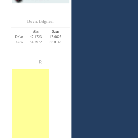
Döviz Bilgileri
Alış
Satış
Dolar
47.4723
47.6625
Euro
54.7972
55.0168
R