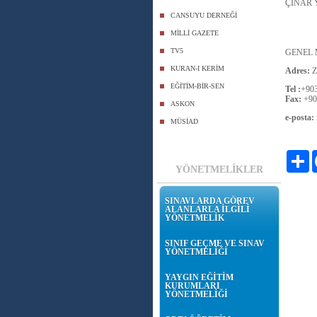
ÇINAR 
CANSUYU DERNEĞİ
MİLLİ GAZETE
TV5
GENEL
KURAN-I KERİM
Adres:
Z
EĞİTİM-BİR-SEN
Tel :
+90
Fax:
+90
ASKON
e-posta:
MÜSİAD
Pa
YÖNETMELİKLER
SINAVLARDA GÖREV
ALANLARLA İLGİLİ
YÖNETMELİK
SINIF GEÇME VE SINAV
YÖNETMELİĞİ
YAYGIN EĞİTİM
KURUMLARI
YÖNETMELİĞİ