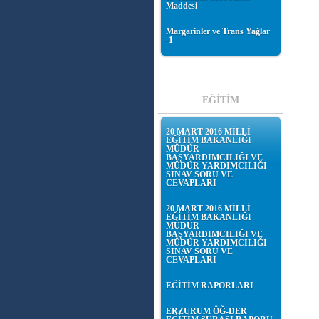
Maddesi
Margarinler ve Trans Yağlar
-1
EĞİTİM
20 MART 2016 MİLLİ
EĞİTİM BAKANLIĞI
MÜDÜR
BAŞYARDIMCILIĞI VE
MÜDÜR YARDIMCILIĞI
SINAV SORU VE
CEVAPLARI
20 MART 2016 MİLLİ
EĞİTİM BAKANLIĞI
MÜDÜR
BAŞYARDIMCILIĞI VE
MÜDÜR YARDIMCILIĞI
SINAV SORU VE
CEVAPLARI
EĞİTİM RAPORLARI
ERZURUM ÖĞ-DER