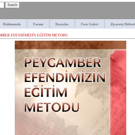
Hakkımızda
Forum
Dosyalar
Foto Galeri
Ziyaretçi Defteri
MBER EFENDİMİZİN EĞİTİM METODU