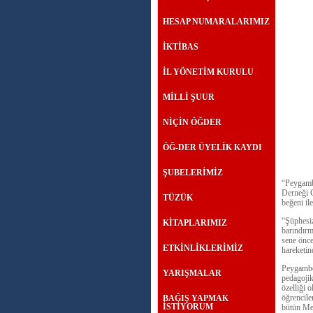
HESAP NUMARALARIMIZ
İKTİBAS
İL YÖNETİM KURULU
MİLLİ ŞUUR
NİÇİN ÖĞDER
ÖĞ-DER ÜYELİK KAYDI
ŞUBELERİMİZ
“Peygamb
Derneği G
TÜZÜK
beğeni il
“Şüphesiz
KİTAPLARIMIZ
barındırm
sene önce
ETKİNLİKLERİMİZ
hareketin
Peygamber
YARIŞMALAR
pedagojik
özelliği
öğrencile
BAĞIŞ YAPMAK
İSTİYORUM
bütün Med